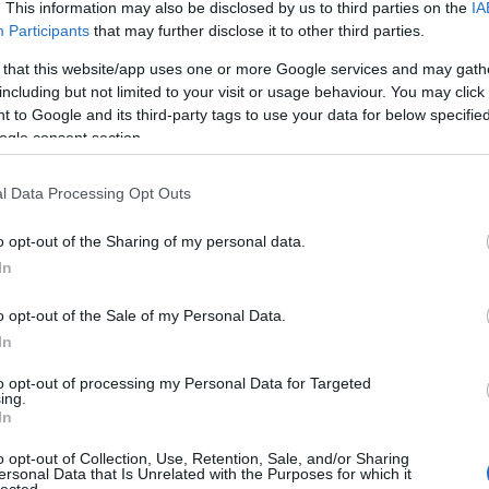
. This information may also be disclosed by us to third parties on the
IA
(
1
)
an
Participants
that may further disclose it to other third parties.
ape
ő irányába bővülő fodor gondolata az átlagos testalkatú
(
1
)
 that this website/app uses one or more Google services and may gath
k tűnhet, hiszen optikailag azonnal rádob pár kilót a
pl
including but not limited to your visit or usage behaviour. You may click 
ar
bbségén remekül állnak ezek, a nagy divatházak munkáját
 to Google and its third-party tags to use your data for below specifi
je
ogle consent section.
de
si
att
l Data Processing Opt Outs
(
1
)
ax
ba
o opt-out of the Sharing of my personal data.
4 komment
pi
In
bal
ba
watson
stella mccartney
love or hate
liv tyler
marchesa
giambattista
gi
o opt-out of the Sale of my Personal Data.
vi
In
ba
bas
be
to opt-out of processing my Personal Data for Targeted
ing.
be
In
go
fa
jo
o opt-out of Collection, Use, Retention, Sale, and/or Sharing
filmfesztiválról -
bi
ersonal Data that Is Unrelated with the Purposes for which it
lected.