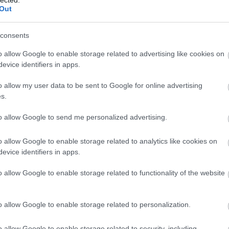
(
1
)
nslet, Bar Rafaeli
Out
(
1
bl
(
1
)
consents
co
bo
bo
o allow Google to enable storage related to advertising like cookies on
ett filmmustrán Madonna meglepően jól nézett ki.
pit
evice identifiers in apps.
(
2
)
an vonult a vörös szőnyegen egy káprázatos Vionnet
bu
on piros flitterpillangók díszítettek, melyek
o allow my user data to be sent to Google for online advertising
bu
s.
t viselt a nagyasszony. A…
(
5
(
1
)
ca
to allow Google to send me personalized advertising.
ha
ca
(
2
)
o allow Google to enable storage related to analytics like cookies on
2 komment
(
1
)
evice identifiers in apps.
(
1
)
(
2
)
o allow Google to enable storage related to functionality of the website
afaeli
bottega veneta
natasha poly
ca
br
(
1
)
(
5
)
o allow Google to enable storage related to personalization.
jo
Következő oldal »
ce
(
9
)
o allow Google to enable storage related to security, including