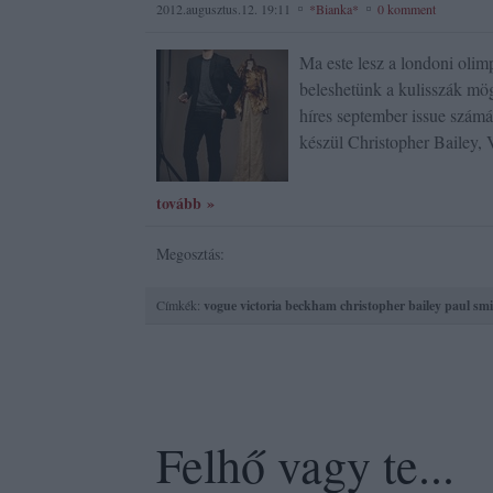
2012.augusztus.12. 19:11
*Bianka*
0 komment
Ma este lesz a londoni oli
beleshetünk a kulisszák mög
híres september issue számá
készül Christopher Bailey
tovább »
Megosztás:
Címkék:
vogue
victoria beckham
christopher bailey
paul smi
Felhő vagy te...