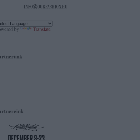
owered by
Translate
artnerünk
artnereink