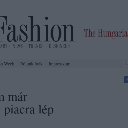
on Week
Rólunk írták
Impresszum
m már
 piacra lép