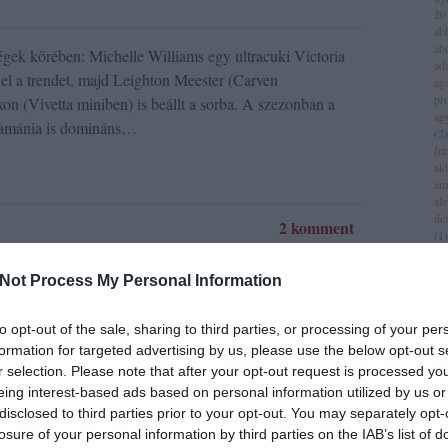
20
ab
ab
ségek körében: Michelle Williams egy ultracuki Victoria
ad
el a trendet, majd Leighton Meester (Carven
aga
pr
n (Vivetta miniben) is beállt a sorba. A szezonban a
ag
ntamánia is domináns…
(
2
)
fer
al
am
al
del
2 komment
(
1
)
all
am
Not Process My Personal Information
am
am
iv
to opt-out of the sale, sharing to third parties, or processing of your per
an
formation for targeted advertising by us, please use the below opt-out s
jol
r selection. Please note that after your opt-out request is processed y
an
(
1
)
eing interest-based ads based on personal information utilized by us or
dor a derékon
an
disclosed to third parties prior to your opt-out. You may separately opt-
za
losure of your personal information by third parties on the IAB’s list of
lei