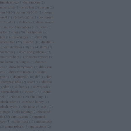
fina delettrez
(
4
)
demi moore
(
2
)
mmer erika
(
1
)
derek lam
(
3
)
design
(
2
)
sign hét
(
4
)
design hét 2011
(
1
)
design
rminál
(
1
)
dévényi dalma
(
1
)
devi kroell
dev patel
(
1
)
de beers
(
1
)
diane kruger
diane von furstenberg
(
19
)
diesel
(
5
)
n lee
(
1
)
dior
(
70
)
dior homme
(
5
)
sney
(
1
)
dita von teese
(
3
)
divat
(
9
)
vatbemutató
(
22
)
divathét
(
10
)
divatikon
divatillusztrátor
(
10
)
diy
(
4
)
dkny
(
7
)
bos tamás
(
1
)
dolce and gabbana
(
82
)
mokos mihály
(
1
)
donatella versace
(
5
)
nna karan
(
9
)
douglas
(
3
)
doutzen
oes
(
6
)
drew barrymoore
(
2
)
dries van
ten
(
2
)
dries von noten
(
1
)
drome
gazin
(
1
)
dsquared2
(
10
)
dvf
(
1
)
ebay
ebergényi réka
(
2
)
ecseri
(
1
)
editorial
9
)
edun
(
1
)
ed hardy
(
1
)
ed westwick
eileen shields
(
1
)
ékszer
(
136
)
élénk
ínek
(
3
)
elie saab
(
15
)
elin kling
(
1
)
zabeth arden
(
1
)
elizabeth hurley
(
1
)
zabeth taylor
(
1
)
ella moss
(
2
)
elle
(
12
)
len page
(
1
)
elle fanning
(
2
)
elrettentő
lda
(
35
)
eluxury.com
(
3
)
emanuel
garo
(
5
)
emilio pucci
(
13
)
emmanuelle
(
3
)
emma roberts
(
3
)
emma stone
(
2
)