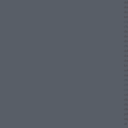
del
de
de
te
(
1
)
(
5
)
dio
di
di
(
9
)
do
do
do
kr
no
ma
(
9
)
(
1
(
1
)
sz
eli
eli
el
pé
un
alt