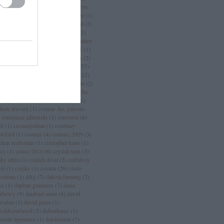
an
(
3
)
chanel sport
(
1
)
charlize theron
charlotte casiraghi
(
1
)
charlotte free
(
1
)
arm
(
2
)
chloé
(
30
)
choo
(
1
)
chopard
(
3
)
istian dior
(
15
)
christian lacroix
(
11
)
istian louboutin
(
53
)
christopher bailey
christopher kane
(
3
)
ciara
(
2
)
ciaté
(
1
)
a maritima
(
1
)
cicciolina
(
1
)
Címkék
(
2
)
mlap
(
4
)
cindy crawford
(
6
)
cipő
(
257
)
rins
(
1
)
clarks
(
1
)
claudia schiffer
(
12
)
nique
(
17
)
close szalon
(
2
)
coachella
(
2
)
ca cola
(
4
)
coco chanel
(
3
)
coco rocha
cogue luomo
(
1
)
coin
(
1
)
colette
(
1
)
lleen atwood
(
1
)
comme des garcons
constance jablonski
(
1
)
converse
(
6
)
pf
(
1
)
cosmopolitan
(
1
)
courtney
awford
(
1
)
couture
(
4
)
couture 2009
(
3
)
stian louboutin
(
1
)
cristopher kane
(
1
)
ocs
(
1
)
cruise 2010
(
6
)
crystal renn
(
3
)
ky attila
(
1
)
családi divat
(
2
)
cséfalvay
nni
(
1
)
csipke
(
1
)
csizma
(
26
)
custo
rcelona
(
1
)
d&g
(
7
)
dakota fanning
(
2
)
ks
(
1
)
daphne guinness
(
7
)
daria
rbowy
(
9
)
daubner anna
(
4
)
david
wnton
(
1
)
david jones
(
1
)
zed&confused
(
5
)
debenhams
(
1
)
borah lippmann
(
1
)
deichmann
(
7
)