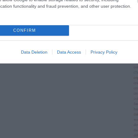
im
cation functionality and fraud prevention, and other user protection.
(
1
)
ch
chr
chr
(
3
)
CONFIRM
ci
cí
cla
cli
Data Deletion
Data Access
Privacy Policy
co
(
8
)
co
(
7
)
co
cr
cri
cr
csá
fa
ba
da
we
do
da
de