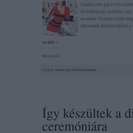
Emlékszem pár évvel ezelőt
focistafeleség-exénekes úgy
azonban Victoria szinte megk
nincsenek hullámvölgyek a
tovább »
Megosztás:
Címkék:
szemüveg
victoria beckham
Így készültek a d
ceremóniára