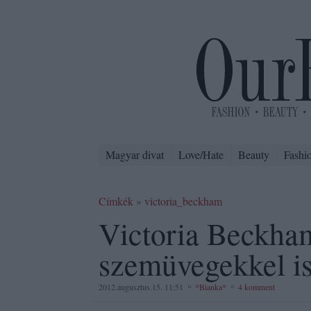
Magyar divat
Love/Hate
Beauty
Fashi
Címkék
»
victoria_beckham
Victoria Beckha
szemüvegekkel is
2012.augusztus.15. 11:51
*Bianka*
4 komment