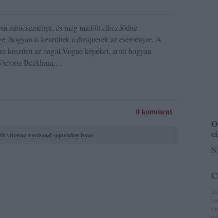
mpia záróeseménye, és még mielőtt elkezdődne
é, hogyan is készültek a dizájnerek az eseményre. A
ra készített az angol Vogue képeket, arról hogyan
, Victoria Beckham,…
0 komment
O
c
th
vivenne westwood
september issue
Ni
C
20
ka
(
5
ny