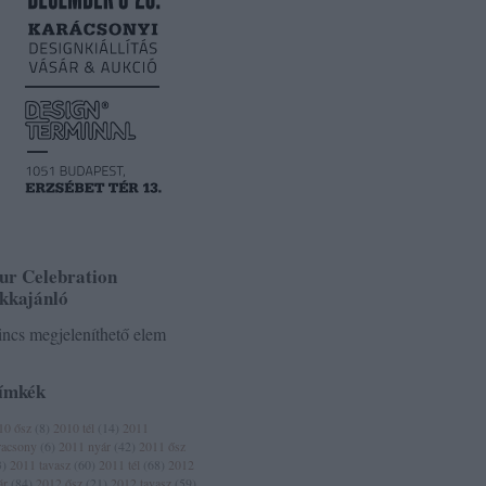
ur Celebration
ikkajánló
ncs megjeleníthető elem
ímkék
10 ősz
(
8
)
2010 tél
(
14
)
2011
racsony
(
6
)
2011 nyár
(
42
)
2011 ősz
3
)
2011 tavasz
(
60
)
2011 tél
(
68
)
2012
ár
(
84
)
2012 ősz
(
21
)
2012 tavasz
(
59
)