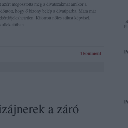
t azért megosztotta még a divatszakmát amikor a
 döntött, hogy ő bizony belép a divatiparba. Mára már
érdőjelezhetetlen. Kiforrott nőies stílust képvisel,
 kollekcióiban…
P
P
4 komment
P
izájnerek a záró