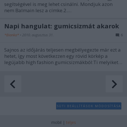
segítségével is meg lehet csinálni. Mondjuk azon
nem Balmain lesz a címke.2.…
Napi hangulat: gumicsizmát akarok
*Bianka*
•
2010. augusztus 31.
6
Sajnos az időjárás teljesen megbélyegezte már ezt a
hetet, így most következzen egy rövid körkép a
legújabb high fashion gumicsizmákból:Ti melyiket…
SÜTI BEÁLLÍTÁSOK MÓDOSÍTÁSA
mobil
|
teljes