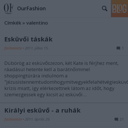
OurFashion
Címkék
»
valentino
Esküvői táskák
fashionista
•
2011. július 15.
1
Dübörög az esküvőszezon, két Kate is férjhez ment,
ráadásul hetente kell a barátnőimmel
shoppingtúrára indulnom a
"jézusistennemtudomhogymitvegyekfelahétvégiesküv
krízis miatt, így elérkezettnek látom az időt, hogy
szemezgessek egy kicsit az esküvői…
Királyi esküvő - a ruhák
fashionista
•
2011. április 29.
21