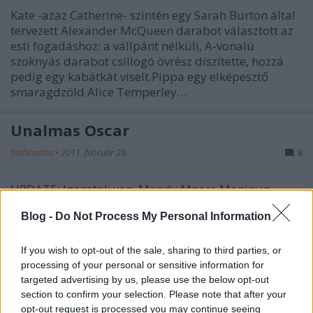
Kate -azaz Catherine- szintén egy Sarah Burton által
tervezett Alexander McQueen darabot választott az
esti fogadáshoz: a vállpánt nélküli, A-vonalú
szoknyás darabot csillogó övrész díszítette, hozzá
pedig egy kabátkát viselt.Pippa egy elképesztő
smaragdzöld Alice Temperley…
Unalmas Oscar
fashionista
•
2011. február 28.
8
UPDATE: Igazatok van, Mandy Moore Monique
Lhuillier ruhája valóban lélegzetelállító volt!De Halle
Blog -
Do Not Process My Personal Information
Berry Marchesája sem volt rossz!Sokkal több kép a
tovább után...Valahogy halovány volt ez az Oscar. A
gála közepesre sikerült, a díjazottak azok lettek,
If you wish to opt-out of the sale, sharing to third parties, or
akikre mindenki számított, és…
processing of your personal or sensitive information for
targeted advertising by us, please use the below opt-out
section to confirm your selection. Please note that after your
Körkérdés: Ki volt a legjobban
opt-out request is processed you may continue seeing