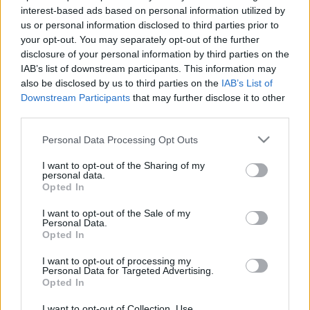
öltözött a BAFTA díjátadón?
interest-based ads based on personal information utilized by
us or personal information disclosed to third parties prior to
fashionista
•
2011. február 15.
12
your opt-out. You may separately opt-out of the further
disclosure of your personal information by third parties on the
IAB’s list of downstream participants. This information may
also be disclosed by us to third parties on the
IAB’s List of
2011 a táskafüggőség éve lesz!
Downstream Participants
that may further disclose it to other
third parties.
*Bianka*
•
2011. január 04.
6
Please note that this website/app uses one or more Google
Personal Data Processing Opt Outs
Amikor már majdnem elhiszed, hogy kilábaltál
services and may gather and store information including but
ebből a szörnyű betegségből, amikor már úgy érzed,
not limited to your visit or usage behaviour. You may click to
I want to opt-out of the Sharing of my
personal data.
hogy egy táska sem tud igazán lázba hozni, akkor
grant or deny consent to Google and its third-party tags to
Opted In
use your data for below specified purposes in below Google
hirtelen két nap alatt elöntenek ezek az aljas
consent section.
tervezők szebbnél-szebb darabokkal és rájössz, hogy
I want to opt-out of the Sale of my
Personal Data.
soha nem fog már…
Opted In
2010 leggyönyörűbb ruhái
I want to opt-out of processing my
Personal Data for Targeted Advertising.
Opted In
fashionista
•
2010. december 30.
6
I want to opt-out of Collection, Use,