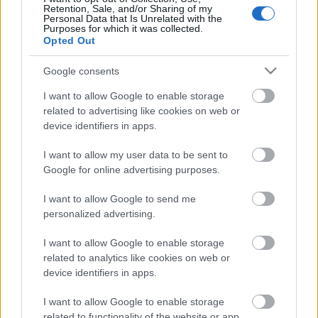
Retention, Sale, and/or Sharing of my
Az évtized ikonikusabb ruháiról már készítettünk
Personal Data that Is Unrelated with the
egy listát ITT, most pedig a Red Carpet
Purposes for which it was collected.
Opted Out
Fahion Awards ötlete nyomán -és több pontjával
egyetértésben- következzen, hogy nekem mi/ki
Google consents
tetszett a legjobban 2010-ben.Hangsúlyozom, ez egy
szubjektív lista,…
I want to allow Google to enable storage
related to advertising like cookies on web or
device identifiers in apps.
Az évtized 10 legikonikusabb ruhája
I want to allow my user data to be sent to
fashionista
•
2010. december 22.
15
Google for online advertising purposes.
I want to allow Google to send me
2010 befejezésével évtizedet is zárunk, így ideje egy
personalized advertising.
kis körképet is adnunk, hogy a 2000-2010 közti
időszakot mely ruhák határozták meg.Figyelem, a
I want to allow Google to enable storage
válogatás szigorúan szubjektív, így a kommentekben
related to analytics like cookies on web or
írjátok meg, hogy nektek mi hiányzik az
device identifiers in apps.
összeállításból.J.Lo 2000-ben, a…
I want to allow Google to enable storage
related to functionality of the website or app.