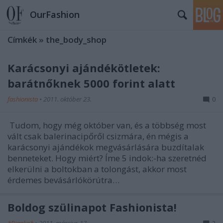
OurFashion
Címkék
»
the_body_shop
Karácsonyi ajándékötletek:
barátnőknek 5000 forint alatt
fashionista
•
2011. október 23.
0
Tudom, hogy még október van, és a többség most
vált csak balerinacipőről csizmára, én mégis a
karácsonyi ajándékok megvásárlására buzdítalak
benneteket. Hogy miért? Íme 5 indok:-ha szeretnéd
elkerülni a boltokban a tolongást, akkor most
érdemes bevásárlókörútra…
Boldog szülinapot Fashionista!