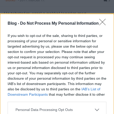
*Bianka*
•
2011. március 17.
3
Ha tehetném, ezzel a pakkal lepném meg
Fashionistát, akinek ma van a születésnapja. Minden
Blog -
Do Not Process My Personal Information
darab tökéletesen passzol hozzá és bármelyiket
eltudom képezelni rajta egy hétköznapon.1. MAC
Wonder Woman paletta 36 font2. Lancome szájfény
If you wish to opt-out of the sale, sharing to third parties, or
32 dollár3. Marc by Marc Jacobs táska 395…
processing of your personal or sensitive information for
targeted advertising by us, please use the below opt-out
section to confirm your selection. Please note that after your
Valentin napi ajándékötletek
opt-out request is processed you may continue seeing
interest-based ads based on personal information utilized by
fashionista
•
2011. február 14.
4
us or personal information disclosed to third parties prior to
your opt-out. You may separately opt-out of the further
Említettem már nektek ITT, hogy az eBay
disclosure of your personal information by third parties on the
Facebookos rajongói oldalán egy héten át minden
IAB’s list of downstream participants. This information may
nap fogok nektek Valentin napi ajándékötleteket
also be disclosed by us to third parties on the
IAB’s List of
adni. Nos, véget is ért ez a rövid ötletbörze, most
Downstream Participants
that may further disclose it to other
pedig íme egy kis összegzés (árakkal), hogy milyen
third parties.
szuper dolgokat lehet vásárolni az…
Please note that this website/app uses one or more Google
Personal Data Processing Opt Outs
services and may gather and store information including but