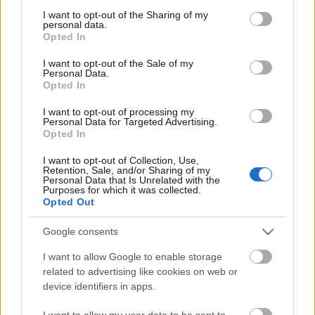
OurWish - karácsonyi vágyaink
not limited to your visit or usage behaviour. You may click to
I want to opt-out of the Sharing of my
personal data.
grant or deny consent to Google and its third-party tags to
*Bianka*
•
2009. november 11.
14
Opted In
use your data for below specified purposes in below Google
consent section.
I want to opt-out of the Sale of my
A karácsonyban az általam imádott dekorálás, süti
Personal Data.
Opted In
sütés, és ajándékozás mellett talán az álmodozás a
legjobb dolog!Az OurFashion szerkesztői most pont
I want to opt-out of processing my
ezt szeretnék kihasználni. Kaptok egy feladatot,
Personal Data for Targeted Advertising.
miszerint válogassatok össze maximum 10
Opted In
kívánságot és szerkesszétek össze…
I want to opt-out of Collection, Use,
Retention, Sale, and/or Sharing of my
Personal Data that Is Unrelated with the
Anna Sui ruha kiegészítőkkel
Purposes for which it was collected.
Opted Out
fashionista
•
2008. július 18.
4
Google consents
Beleszerettem ebbe az Anna Sui ruhába! Az anyag
I want to allow Google to enable storage
mintája, ahogy a natúr színek az élénkebb türkízzel
related to advertising like cookies on web or
és mély zölddel keverednek hihetetlenül tetszik.
device identifiers in apps.
Mivel a ruha annyira különleges, szinte csak natúr
kiegészítőkkel dobnám fel, hogy azon maradjon a
I want to allow my user data to be sent to