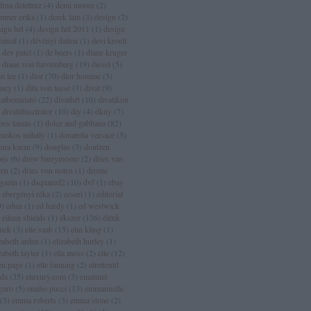
fina delettrez
(
4
)
demi moore
(
2
)
mmer erika
(
1
)
derek lam
(
3
)
design
(
2
)
sign hét
(
4
)
design hét 2011
(
1
)
design
rminál
(
1
)
dévényi dalma
(
1
)
devi kroell
dev patel
(
1
)
de beers
(
1
)
diane kruger
diane von furstenberg
(
19
)
diesel
(
5
)
n lee
(
1
)
dior
(
70
)
dior homme
(
5
)
sney
(
1
)
dita von teese
(
3
)
divat
(
9
)
vatbemutató
(
22
)
divathét
(
10
)
divatikon
divatillusztrátor
(
10
)
diy
(
4
)
dkny
(
7
)
bos tamás
(
1
)
dolce and gabbana
(
82
)
mokos mihály
(
1
)
donatella versace
(
5
)
nna karan
(
9
)
douglas
(
3
)
doutzen
oes
(
6
)
drew barrymoore
(
2
)
dries van
ten
(
2
)
dries von noten
(
1
)
drome
gazin
(
1
)
dsquared2
(
10
)
dvf
(
1
)
ebay
ebergényi réka
(
2
)
ecseri
(
1
)
editorial
9
)
edun
(
1
)
ed hardy
(
1
)
ed westwick
eileen shields
(
1
)
ékszer
(
136
)
élénk
ínek
(
3
)
elie saab
(
15
)
elin kling
(
1
)
zabeth arden
(
1
)
elizabeth hurley
(
1
)
zabeth taylor
(
1
)
ella moss
(
2
)
elle
(
12
)
len page
(
1
)
elle fanning
(
2
)
elrettentő
lda
(
35
)
eluxury.com
(
3
)
emanuel
garo
(
5
)
emilio pucci
(
13
)
emmanuelle
(
3
)
emma roberts
(
3
)
emma stone
(
2
)