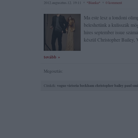
2012.augusztus.12. 19:11
*Bianka*
0 komment
Ma este lesz a londoni oli
beleshetünk a kulisszák mög
híres september issue számá
készül Christopher Bailey
tovább »
Megosztás:
Címkék:
vogue
victoria beckham
christopher bailey
paul smi