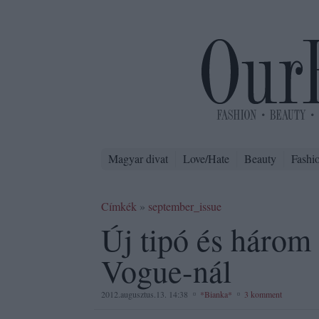
Magyar divat
Love/Hate
Beauty
Fashi
Címkék
»
september_issue
Új tipó és három 
Vogue-nál
2012.augusztus.13. 14:38
*Bianka*
3 komment