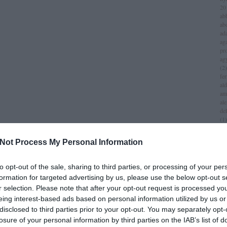
20
ab
ab
ad
aga
pr
ag
(
2
)
fer
al
am
al
del
(
1
)
all
am
Not Process My Personal Information
am
am
iv
to opt-out of the sale, sharing to third parties, or processing of your per
an
formation for targeted advertising by us, please use the below opt-out s
jol
r selection. Please note that after your opt-out request is processed y
an
(
1
)
eing interest-based ads based on personal information utilized by us or
an
disclosed to third parties prior to your opt-out. You may separately opt-
za
losure of your personal information by third parties on the IAB’s list of
lei