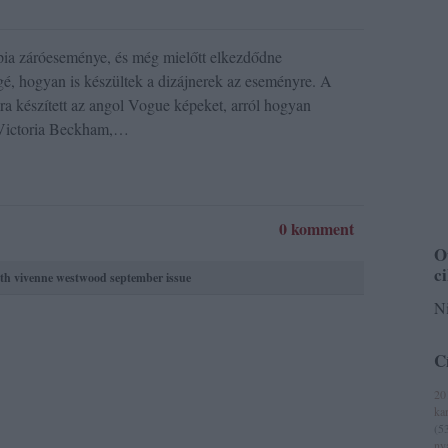
mpia záróeseménye, és még mielőtt elkezdődne
é, hogyan is készültek a dizájnerek az eseményre. A
ra készített az angol Vogue képeket, arról hogyan
, Victoria Beckham,…
0 komment
O
c
th
vivenne westwood
september issue
Ni
C
20
ka
(
5
ny