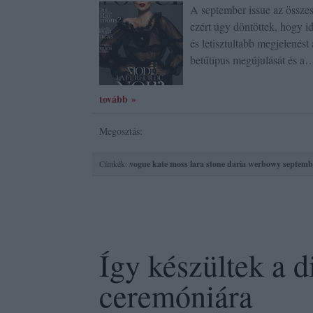
A september issue az össze
ezért úgy döntöttek, hogy i
és letisztultabb megjelené
betűtípus megújulását és a
tovább »
Megosztás:
Címkék:
vogue
kate moss
lara stone
daria werbowy
septemb
Így készültek a d
ceremóniára