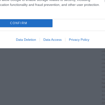
im
cation functionality and fraud prevention, and other user protection.
(
1
)
ch
chr
chr
(
3
)
CONFIRM
ci
cí
cla
cli
Data Deletion
Data Access
Privacy Policy
co
(
8
)
co
(
7
)
co
cr
cri
cr
csá
fa
ba
da
we
do
da
de