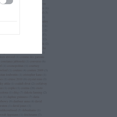
an
(
3
)
chanel sport
(
1
)
charlize theron
charlotte casiraghi
(
1
)
charlotte free
(
1
)
arm
(
2
)
chloé
(
30
)
choo
(
1
)
chopard
(
3
)
istian dior
(
15
)
christian lacroix
(
11
)
istian louboutin
(
53
)
christopher bailey
christopher kane
(
3
)
ciara
(
2
)
ciaté
(
1
)
a maritima
(
1
)
cicciolina
(
1
)
Címkék
(
2
)
mlap
(
4
)
cindy crawford
(
6
)
cipő
(
257
)
rins
(
1
)
clarks
(
1
)
claudia schiffer
(
12
)
nique
(
17
)
close szalon
(
2
)
coachella
(
2
)
ca cola
(
4
)
coco chanel
(
3
)
coco rocha
cogue luomo
(
1
)
coin
(
1
)
colette
(
1
)
lleen atwood
(
1
)
comme des garcons
constance jablonski
(
1
)
converse
(
6
)
pf
(
1
)
cosmopolitan
(
1
)
courtney
awford
(
1
)
couture
(
4
)
couture 2009
(
3
)
stian louboutin
(
1
)
cristopher kane
(
1
)
ocs
(
1
)
cruise 2010
(
6
)
crystal renn
(
3
)
ky attila
(
1
)
családi divat
(
2
)
cséfalvay
nni
(
1
)
csipke
(
1
)
csizma
(
26
)
custo
rcelona
(
1
)
d&g
(
7
)
dakota fanning
(
2
)
ks
(
1
)
daphne guinness
(
7
)
daria
rbowy
(
9
)
daubner anna
(
4
)
david
wnton
(
1
)
david jones
(
1
)
zed&confused
(
5
)
debenhams
(
1
)
borah lippmann
(
1
)
deichmann
(
7
)