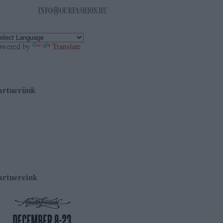
owered by
Translate
artnerünk
artnereink