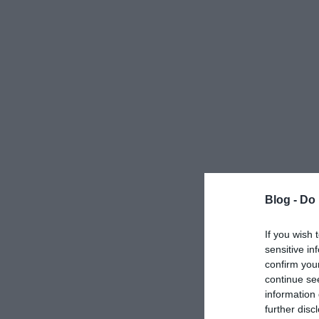
Blog -
Do 
If you wish 
sensitive in
confirm you
continue se
information 
further disc