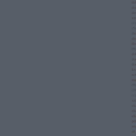
del
de
de
te
(
1
)
(
5
)
dio
di
di
(
9
)
do
do
do
kr
no
ma
(
9
)
(
1
(
1
)
sz
eli
eli
el
pé
un
alt