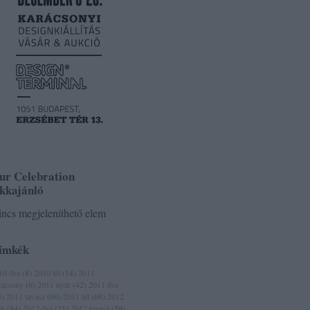
ur Celebration
ikkajánló
ncs megjeleníthető elem
ímkék
10 ősz
(
8
)
2010 tél
(
14
)
2011
racsony
(
6
)
2011 nyár
(
42
)
2011 ősz
3
)
2011 tavasz
(
60
)
2011 tél
(
68
)
2012
ár
(
84
)
2012 ősz
(
21
)
2012 tavasz
(
59
)