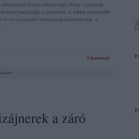
s nemzetiségű Vogue számára nagy dolog, a párizsiak
dén ősszel megújítják a címlapot is. A sokkal eleglánsabb
st a 34 éves Germain Chauveaunak köszönthetjük. A
…
P
P
3 komment
er issue
P
izájnerek a záró