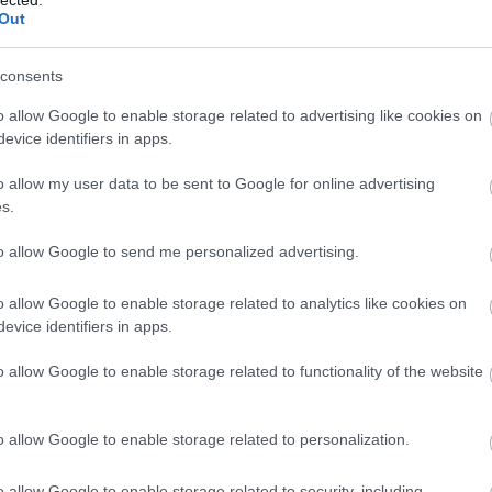
(
1
)
Out
(
1
bl
(
1
)
consents
co
bo
bo
o allow Google to enable storage related to advertising like cookies on
pit
evice identifiers in apps.
(
2
)
bu
o allow my user data to be sent to Google for online advertising
bu
s.
(
5
(
1
)
ca
to allow Google to send me personalized advertising.
ha
ca
(
2
)
o allow Google to enable storage related to analytics like cookies on
(
1
)
evice identifiers in apps.
(
1
)
(
2
)
o allow Google to enable storage related to functionality of the website
ca
br
(
1
)
(
5
)
o allow Google to enable storage related to personalization.
jo
ce
(
9
)
o allow Google to enable storage related to security, including