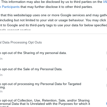
. This information may also be disclosed by us to third parties on the
IA
(
1
)
an
Participants
that may further disclose it to other third parties.
ape
(
1
)
 that this website/app uses one or more Google services and may gath
pl
including but not limited to your visit or usage behaviour. You may click 
ar
 to Google and its third-party tags to use your data for below specifi
je
ogle consent section.
de
si
att
l Data Processing Opt Outs
(
1
)
ax
ba
o opt-out of the Sharing of my personal data.
pi
In
bal
ba
gi
o opt-out of the Sale of my Personal Data.
vi
In
ba
bas
be
to opt-out of processing my Personal Data for Targeted
ing.
be
In
go
fa
jo
o opt-out of Collection, Use, Retention, Sale, and/or Sharing
bi
ersonal Data that Is Unrelated with the Purposes for which it
lected.