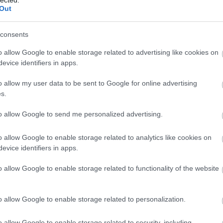
(
1
)
ander McQueen
Out
(
1
bl
(
1
)
consents
co
bo
bo
o allow Google to enable storage related to advertising like cookies on
pit
evice identifiers in apps.
(
2
)
bu
uge
o allow my user data to be sent to Google for online advertising
bu
s.
(
5
(
1
)
ca
to allow Google to send me personalized advertising.
ha
ca
(
2
)
o allow Google to enable storage related to analytics like cookies on
(
1
)
evice identifiers in apps.
(
1
)
(
2
)
2 komment
o allow Google to enable storage related to functionality of the website
ca
br
(
1
)
 burton
(
5
)
o allow Google to enable storage related to personalization.
jo
ce
(
9
)
o allow Google to enable storage related to security, including