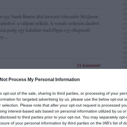
20
ab
ab
tén egy Sarah Burton által tervezett Alexander McQueen
ad
ogadáshoz: a vállpánt nélküli, A-vonalú szoknyás darabot
aga
pr
hozzá pedig egy kabátkát viselt.Pippa egy elképesztő
ag
ley…
(
2
)
fer
al
am
al
del
21 komment
(
1
)
all
am
on
valentino
christian louboutin
alberta ferretti
cartier
esküvői ruha
Not Process My Personal Information
am
ey
am
iv
to opt-out of the sale, sharing to third parties, or processing of your per
an
formation for targeted advertising by us, please use the below opt-out s
jol
r selection. Please note that after your opt-out request is processed y
an
(
3
)
eing interest-based ads based on personal information utilized by us or
an
disclosed to third parties prior to your opt-out. You may separately opt-
za
lvette a híres
losure of your personal information by third parties on the IAB’s list of
lei