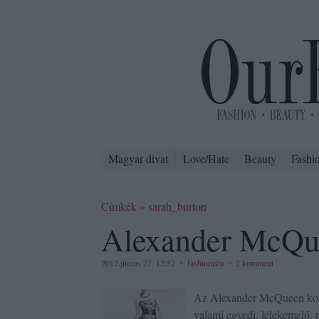
Magyar divat
Love/Hate
Beauty
Fashi
Címkék
»
sarah_burton
Alexander McQu
2012.június.27. 12:52
fashionista
2 komment
Az Alexander McQueen kol
valami egyedi, lélekemelő, r