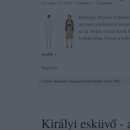
2011.június.23. 14:29
fashionista
2 komment
Burberry, Proenza Schouler
agymon a különböző luxusmá
az új, szokás szerint Sara
kollekcióban. Persze a koll
tovább »
Megosztás:
Címkék:
alexander mcqueen
sarah burton
resort 2012
Királyi esküvő - 