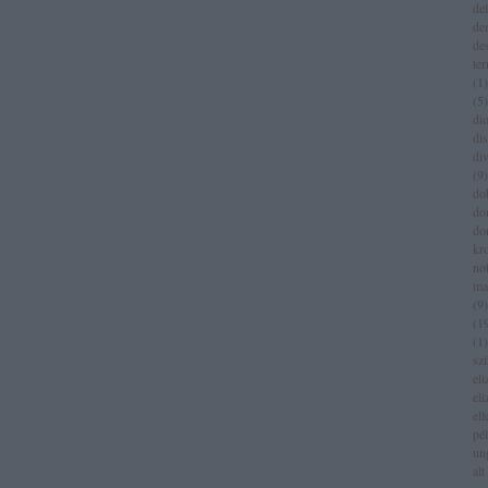
del
de
de
te
(
1
)
(
5
)
dio
di
di
(
9
)
do
do
do
kr
no
ma
(
9
)
(
1
(
1
)
sz
eli
eli
el
pé
un
alt