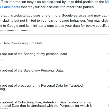
. This information may also be disclosed by us to third parties on the
IA
(
1
)
een ruhát amelyben
an
Participants
that may further disclose it to other third parties.
ape
(
1
)
 that this website/app uses one or more Google services and may gath
lent meg
pl
including but not limited to your visit or usage behaviour. You may click 
ar
 to Google and its third-party tags to use your data for below specifi
je
ogle consent section.
de
si
att
Kate Moss Alexander McQueent visel. Ez még önmagában
l Data Processing Opt Outs
(
1
)
ll abban a fodros organzaruhában pózol, amelyben 2006-
ax
lkedő Widows of Culloden fantázianevű…
ba
o opt-out of the Sharing of my personal data.
pi
In
bal
ba
gi
2 komment
o opt-out of the Sale of my Personal Data.
vi
In
ba
bas
ah burton
be
to opt-out of processing my Personal Data for Targeted
ing.
be
In
go
fa
jo
o opt-out of Collection, Use, Retention, Sale, and/or Sharing
bi
ersonal Data that Is Unrelated with the Purposes for which it
lected.