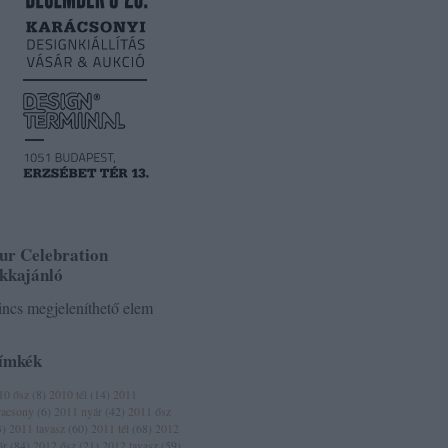
ur Celebration
ikkajánló
ncs megjeleníthető elem
ímkék
10 ősz
(
8
)
2010 tél
(
14
)
2011
racsony
(
6
)
2011 nyár
(
42
)
2011 ősz
3
)
2011 tavasz
(
60
)
2011 tél
(
68
)
2012
ár
(
84
)
2012 ősz
(
21
)
2012 tavasz
(
59
)