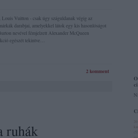
, Louis Vuitton - csak úgy száguldanak végig az
rkák darabjai, amelyekkel látok egy kis hasonlóságot
h Burton nevével fémjelzett Alexander McQueen
ekció egészét tekintve…
2 komment
O
c
Ni
C
20
a ruhák
ka
(
5
ny