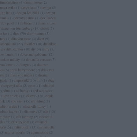
fina delettrez
(
4
)
demi moore
(
2
)
mmer erika
(
1
)
derek lam
(
3
)
design
(
2
)
sign hét
(
4
)
design hét 2011
(
1
)
design
rminál
(
1
)
dévényi dalma
(
1
)
devi kroell
dev patel
(
1
)
de beers
(
1
)
diane kruger
diane von furstenberg
(
19
)
diesel
(
5
)
n lee
(
1
)
dior
(
70
)
dior homme
(
5
)
sney
(
1
)
dita von teese
(
3
)
divat
(
9
)
vatbemutató
(
22
)
divathét
(
10
)
divatikon
divatillusztrátor
(
10
)
diy
(
4
)
dkny
(
7
)
bos tamás
(
1
)
dolce and gabbana
(
82
)
mokos mihály
(
1
)
donatella versace
(
5
)
nna karan
(
9
)
douglas
(
3
)
doutzen
oes
(
6
)
drew barrymoore
(
2
)
dries van
ten
(
2
)
dries von noten
(
1
)
drome
gazin
(
1
)
dsquared2
(
10
)
dvf
(
1
)
ebay
ebergényi réka
(
2
)
ecseri
(
1
)
editorial
9
)
edun
(
1
)
ed hardy
(
1
)
ed westwick
eileen shields
(
1
)
ékszer
(
136
)
élénk
ínek
(
3
)
elie saab
(
15
)
elin kling
(
1
)
zabeth arden
(
1
)
elizabeth hurley
(
1
)
zabeth taylor
(
1
)
ella moss
(
2
)
elle
(
12
)
len page
(
1
)
elle fanning
(
2
)
elrettentő
lda
(
35
)
eluxury.com
(
3
)
emanuel
garo
(
5
)
emilio pucci
(
13
)
emmanuelle
(
3
)
emma roberts
(
3
)
emma stone
(
2
)