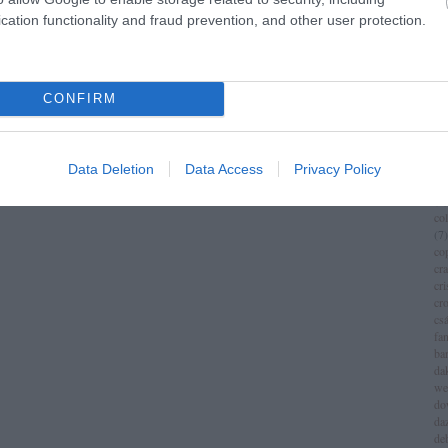
im
Következő oldal »
cation functionality and fraud prevention, and other user protection.
(
1
)
ch
chr
chr
(
3
)
CONFIRM
ci
cí
cla
cli
Data Deletion
Data Access
Privacy Policy
co
(
8
)
co
(
7
)
co
cr
cri
cr
csá
fa
ba
da
we
do
da
de