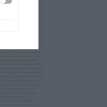
an
(
3
)
chanel sport
(
1
)
charlize theron
charlotte casiraghi
(
1
)
charlotte free
(
1
)
arm
(
2
)
chloé
(
30
)
choo
(
1
)
chopard
(
3
)
istian dior
(
15
)
christian lacroix
(
11
)
istian louboutin
(
53
)
christopher bailey
christopher kane
(
3
)
ciara
(
2
)
ciaté
(
1
)
a maritima
(
1
)
cicciolina
(
1
)
Címkék
(
2
)
mlap
(
4
)
cindy crawford
(
6
)
cipő
(
257
)
rins
(
1
)
clarks
(
1
)
claudia schiffer
(
12
)
nique
(
17
)
close szalon
(
2
)
coachella
(
2
)
ca cola
(
4
)
coco chanel
(
3
)
coco rocha
cogue luomo
(
1
)
coin
(
1
)
colette
(
1
)
lleen atwood
(
1
)
comme des garcons
constance jablonski
(
1
)
converse
(
6
)
pf
(
1
)
cosmopolitan
(
1
)
courtney
awford
(
1
)
couture
(
4
)
couture 2009
(
3
)
stian louboutin
(
1
)
cristopher kane
(
1
)
ocs
(
1
)
cruise 2010
(
6
)
crystal renn
(
3
)
ky attila
(
1
)
családi divat
(
2
)
cséfalvay
nni
(
1
)
csipke
(
1
)
csizma
(
26
)
custo
rcelona
(
1
)
d&g
(
7
)
dakota fanning
(
2
)
ks
(
1
)
daphne guinness
(
7
)
daria
rbowy
(
9
)
daubner anna
(
4
)
david
wnton
(
1
)
david jones
(
1
)
zed&confused
(
5
)
debenhams
(
1
)
borah lippmann
(
1
)
deichmann
(
7
)