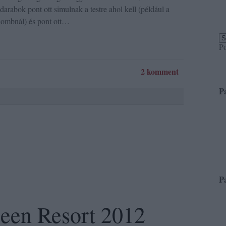
arabok pont ott simulnak a testre ahol kell (például a
combnál) és pont ott…
P
2 komment
P
P
een Resort 2012