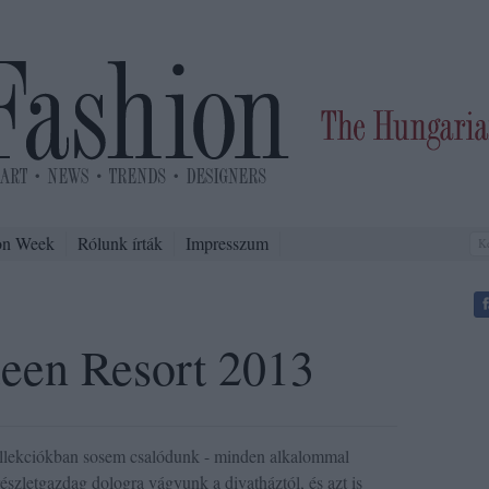
on Week
Rólunk írták
Impresszum
een Resort 2013
lekciókban sosem csalódunk - minden alkalommal
észletgazdag dologra vágyunk a divatháztól, és azt is