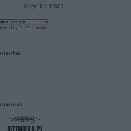
owered by
Translate
artnerünk
artnereink