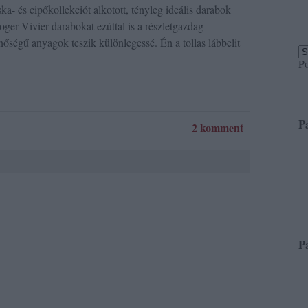
ka- és cipőkollekciót alkotott, tényleg ideális darabok
ger Vivier darabokat ezúttal is a részletgazdag
inőségű anyagok teszik különlegessé. Én a tollas lábbelit
P
P
2 komment
P