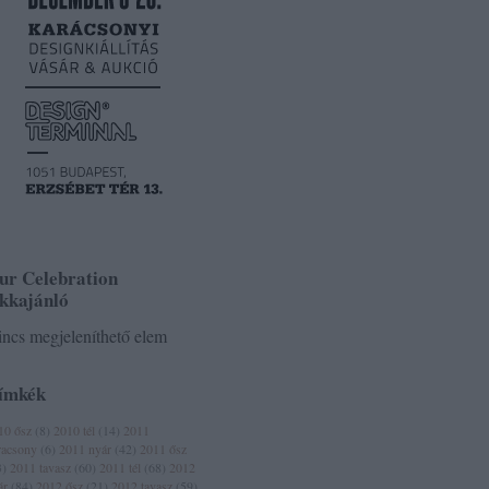
ur Celebration
ikkajánló
ncs megjeleníthető elem
ímkék
10 ősz
(
8
)
2010 tél
(
14
)
2011
racsony
(
6
)
2011 nyár
(
42
)
2011 ősz
3
)
2011 tavasz
(
60
)
2011 tél
(
68
)
2012
ár
(
84
)
2012 ősz
(
21
)
2012 tavasz
(
59
)