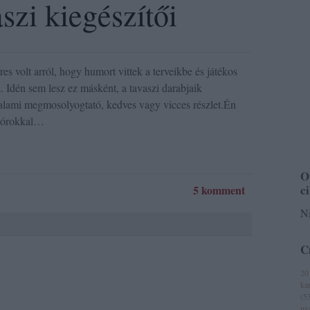
szi kiegészítői
es volt arról, hogy humort vittek a terveikbe és játékos
. Idén sem lesz ez másként, a tavaszi darabjaik
alami megmosolyogtató, kedves vagy vicces részlet.Én
inórokkal…
O
c
5 komment
Ni
C
20
ka
(
5
ny