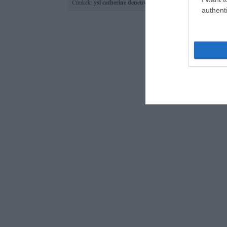
Címkék:
ysl
catherine deneuve
yves saint laurent
roger vivier
authenti