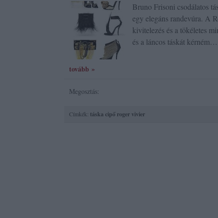
Bruno Frisoni csodálatos tás
egy elegáns randevúra. A Ro
kivitelezés és a tökéletes m
és a láncos táskát kérném…
tovább »
Megosztás:
Címkék:
táska
cipő
roger vivier