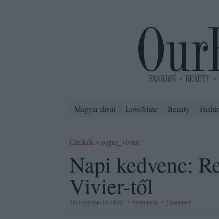
Magyar divat
Love/Hate
Beauty
Fashi
Címkék
»
roger_vivier
Napi kedvenc: R
Vivier-től
2011.március.14. 08:01
fashionista
2 komment