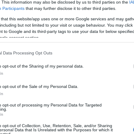
. This information may also be disclosed by us to third parties on the
IA
(
1
)
an
Participants
that may further disclose it to other third parties.
ape
(
1
)
 that this website/app uses one or more Google services and may gath
pl
including but not limited to your visit or usage behaviour. You may click 
kiegészítők 2010
ar
 to Google and its third-party tags to use your data for below specifi
je
ogle consent section.
de
si
att
l Data Processing Opt Outs
(
1
)
ax
ba
o opt-out of the Sharing of my personal data.
pi
In
bal
ba
gi
o opt-out of the Sale of my Personal Data.
vi
In
ba
bas
be
to opt-out of processing my Personal Data for Targeted
ing.
be
In
go
fa
4 komment
jo
o opt-out of Collection, Use, Retention, Sale, and/or Sharing
bi
ersonal Data that Is Unrelated with the Purposes for which it
lected.