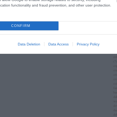
im
cation functionality and fraud prevention, and other user protection.
(
1
)
ch
chr
chr
Következő oldal »
(
3
)
CONFIRM
ci
cí
cla
cli
Data Deletion
Data Access
Privacy Policy
co
(
8
)
co
(
7
)
co
cr
cri
cr
csá
fa
ba
da
we
do
da
de