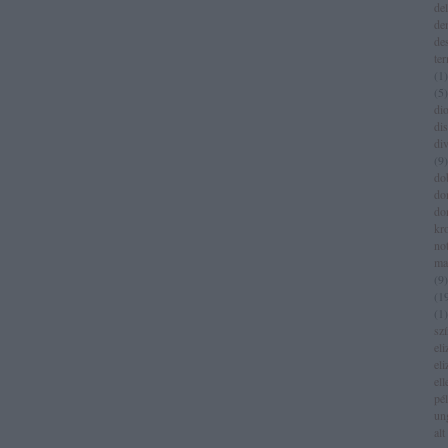
del
de
de
te
(
1
)
(
5
)
dio
di
di
(
9
)
do
do
do
kr
no
ma
(
9
)
(
1
(
1
)
sz
eli
eli
el
pé
un
alt