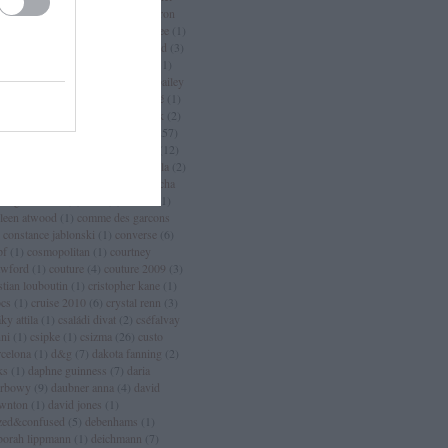
an
(
3
)
chanel sport
(
1
)
charlize theron
charlotte casiraghi
(
1
)
charlotte free
(
1
)
arm
(
2
)
chloé
(
30
)
choo
(
1
)
chopard
(
3
)
istian dior
(
15
)
christian lacroix
(
11
)
istian louboutin
(
53
)
christopher bailey
christopher kane
(
3
)
ciara
(
2
)
ciaté
(
1
)
a maritima
(
1
)
cicciolina
(
1
)
Címkék
(
2
)
mlap
(
4
)
cindy crawford
(
6
)
cipő
(
257
)
rins
(
1
)
clarks
(
1
)
claudia schiffer
(
12
)
nique
(
17
)
close szalon
(
2
)
coachella
(
2
)
ca cola
(
4
)
coco chanel
(
3
)
coco rocha
cogue luomo
(
1
)
coin
(
1
)
colette
(
1
)
lleen atwood
(
1
)
comme des garcons
constance jablonski
(
1
)
converse
(
6
)
pf
(
1
)
cosmopolitan
(
1
)
courtney
awford
(
1
)
couture
(
4
)
couture 2009
(
3
)
stian louboutin
(
1
)
cristopher kane
(
1
)
ocs
(
1
)
cruise 2010
(
6
)
crystal renn
(
3
)
ky attila
(
1
)
családi divat
(
2
)
cséfalvay
nni
(
1
)
csipke
(
1
)
csizma
(
26
)
custo
rcelona
(
1
)
d&g
(
7
)
dakota fanning
(
2
)
ks
(
1
)
daphne guinness
(
7
)
daria
rbowy
(
9
)
daubner anna
(
4
)
david
wnton
(
1
)
david jones
(
1
)
zed&confused
(
5
)
debenhams
(
1
)
borah lippmann
(
1
)
deichmann
(
7
)