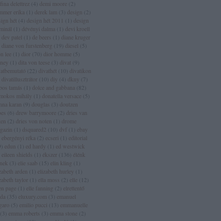
fina delettrez
(
4
)
demi moore
(
2
)
mmer erika
(
1
)
derek lam
(
3
)
design
(
2
)
sign hét
(
4
)
design hét 2011
(
1
)
design
rminál
(
1
)
dévényi dalma
(
1
)
devi kroell
dev patel
(
1
)
de beers
(
1
)
diane kruger
diane von furstenberg
(
19
)
diesel
(
5
)
n lee
(
1
)
dior
(
70
)
dior homme
(
5
)
sney
(
1
)
dita von teese
(
3
)
divat
(
9
)
vatbemutató
(
22
)
divathét
(
10
)
divatikon
divatillusztrátor
(
10
)
diy
(
4
)
dkny
(
7
)
bos tamás
(
1
)
dolce and gabbana
(
82
)
mokos mihály
(
1
)
donatella versace
(
5
)
nna karan
(
9
)
douglas
(
3
)
doutzen
oes
(
6
)
drew barrymoore
(
2
)
dries van
ten
(
2
)
dries von noten
(
1
)
drome
gazin
(
1
)
dsquared2
(
10
)
dvf
(
1
)
ebay
ebergényi réka
(
2
)
ecseri
(
1
)
editorial
9
)
edun
(
1
)
ed hardy
(
1
)
ed westwick
eileen shields
(
1
)
ékszer
(
136
)
élénk
ínek
(
3
)
elie saab
(
15
)
elin kling
(
1
)
zabeth arden
(
1
)
elizabeth hurley
(
1
)
zabeth taylor
(
1
)
ella moss
(
2
)
elle
(
12
)
len page
(
1
)
elle fanning
(
2
)
elrettentő
lda
(
35
)
eluxury.com
(
3
)
emanuel
garo
(
5
)
emilio pucci
(
13
)
emmanuelle
(
3
)
emma roberts
(
3
)
emma stone
(
2
)