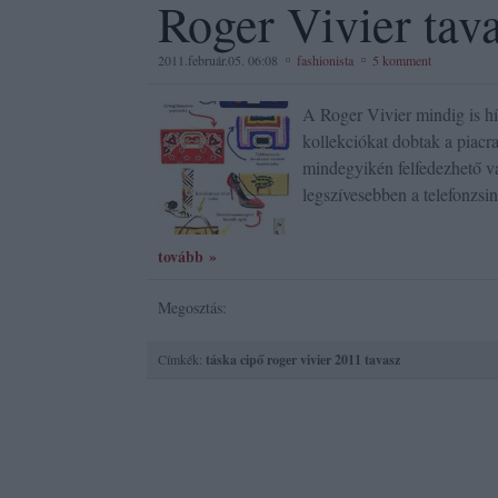
Roger Vivier tava
2011.február.05. 06:08
fashionista
5 komment
A Roger Vivier mindig is hír
kollekciókat dobtak a piacra
mindegyikén felfedezhető v
legszívesebben a telefonzs
tovább »
Megosztás:
Címkék:
táska
cipő
roger vivier
2011 tavasz