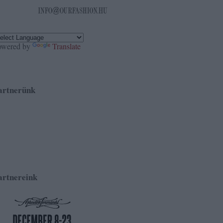
owered by
Translate
artnerünk
artnereink