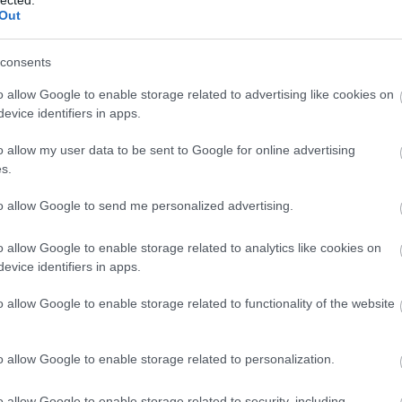
(
1
)
e
nina ricci
givenchy
roger vivier
pierre hardy
2010 tél
rochas
Out
(
1
bl
(
1
)
consents
co
bo
bo
o allow Google to enable storage related to advertising like cookies on
pit
evice identifiers in apps.
divat
(
2
)
bu
o allow my user data to be sent to Google for online advertising
bu
s.
(
5
(
1
)
ca
to allow Google to send me personalized advertising.
filmeknek rendkívüli hatása van a divatvilágra, mégis
ha
 csak a napokban látott - A Nap Szépe című Catherine
ca
(
2
)
o allow Google to enable storage related to analytics like cookies on
ben mutatták be, és ez volt az első olyan alkotás, ahol
(
1
)
evice identifiers in apps.
s Yves Saint…
(
1
)
(
2
)
o allow Google to enable storage related to functionality of the website
ca
br
(
1
)
(
5
)
o allow Google to enable storage related to personalization.
8 komment
jo
ce
(
9
)
o allow Google to enable storage related to security, including