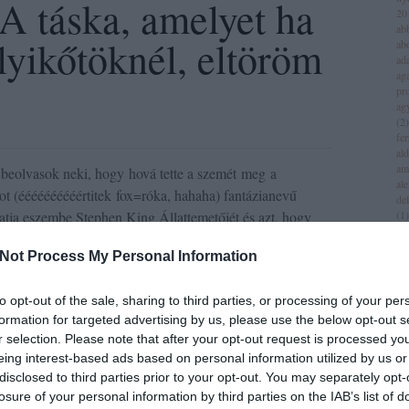
 A táska, amelyet ha
20
ab
yikőtöknél, eltöröm
ab
ad
aga
pr
ag
(
2
)
fer
al
am
n beolvasok neki, hogy hová tette a szemét meg a
al
rot (éééééééééértitek fox=róka, hahaha) fantázianevű
del
ttatja eszembe Stephen King Állattemetőjét és azt, hogy
(
1
)
all
am
Not Process My Personal Information
am
am
iv
to opt-out of the sale, sharing to third parties, or processing of your per
an
formation for targeted advertising by us, please use the below opt-out s
jol
14 komment
r selection. Please note that after your opt-out request is processed y
an
(
1
)
eing interest-based ads based on personal information utilized by us or
an
disclosed to third parties prior to your opt-out. You may separately opt-
za
losure of your personal information by third parties on the IAB’s list of
lei