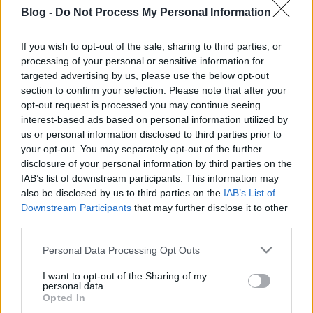
Blog -
Do Not Process My Personal Information
*Bianka*
•
2011. október 02.
3
If you wish to opt-out of the sale, sharing to third parties, or
A 2011 list of cool global brands (tehát a 2011-es
processing of your personal or sensitive information for
lista a kúl nemzetközi márkákról) a napokban jött ki.
targeted advertising by us, please use the below opt-out
Meglepő elsőre azonban, hogy a jelenleg Sarah
section to confirm your selection. Please note that after your
Burton által vezetett angol márka az Alexander
opt-out request is processed you may continue seeing
McQueen négy hellyel előzi meg a már-már örök
interest-based ads based on personal information utilized by
nyertesnek számító Chanelt. A…
us or personal information disclosed to third parties prior to
your opt-out. You may separately opt-out of the further
disclosure of your personal information by third parties on the
Napi Hangulat - Bézsbe borulnék
IAB’s list of downstream participants. This information may
also be disclosed by us to third parties on the
IAB’s List of
*Bianka*
•
2010. szeptember 07.
3
Downstream Participants
that may further disclose it to other
third parties.
Legszívesebben így indulnék ma reggel
dolgozni... 1. Blézer Topshop 135 dollár2.
Please note that this website/app uses one or more Google
Personal Data Processing Opt Outs
Farmer Pimkie3. Cipő Topshop 180 dollár4. Táska
services and may gather and store information including but
Givenchy 1199 font5. Blúz 19 950 Yen (nem tudom a
not limited to your visit or usage behaviour. You may click to
I want to opt-out of the Sharing of my
personal data.
grant or deny consent to Google and its third-party tags to
márkát,…
Opted In
use your data for below specified purposes in below Google