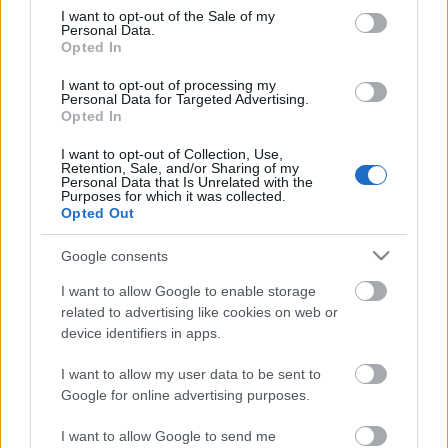
consent section.
I want to opt-out of the Sale of my
Napi Hangulat - jó napom van
Personal Data.
Opted In
*Bianka*
•
2010. augusztus 25.
4
I want to opt-out of processing my
Personal Data for Targeted Advertising.
Ruha: johnlewis.com 135 fontCipő:
Opted In
lorisshoes.com 25 dollárTáska: net-a-porter.com
Fendi 1680 euroNapszemüveg: asos.com Ray-Ban
I want to opt-out of Collection, Use,
Retention, Sale, and/or Sharing of my
202 dollárKendő: farfetch. com 295…
Personal Data that Is Unrelated with the
Purposes for which it was collected.
Opted Out
OurWish - karácsonyi vágyaink
Google consents
*Bianka*
•
2009. november 11.
14
I want to allow Google to enable storage
related to advertising like cookies on web or
A karácsonyban az általam imádott dekorálás, süti
device identifiers in apps.
sütés, és ajándékozás mellett talán az álmodozás a
legjobb dolog!Az OurFashion szerkesztői most pont
I want to allow my user data to be sent to
ezt szeretnék kihasználni. Kaptok egy feladatot,
Google for online advertising purposes.
miszerint válogassatok össze maximum 10
kívánságot és szerkesszétek össze…
I want to allow Google to send me