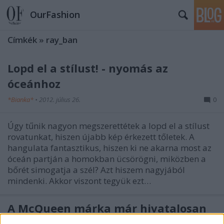
OurFashion
Címkék
»
ray_ban
Lopd el a stílust! - nyomás az
óceánhoz
*Bianka*
•
2012. július 26.
0
Úgy tűnik nagyon megszerettétek a lopd el a stílust
rovatunkat, hiszen újabb kép érkezett tőletek. A
hangulata fantasztikus, hiszen ki ne akarna most az
óceán partján a homokban ücsörögni, miközben a
bőrét simogatja a szél? Azt hiszem nagyjából
mindenki. Akkor viszont tegyük ezt…
A McQueen márka már hivatalosan
is kúlabb, mint a Chanel