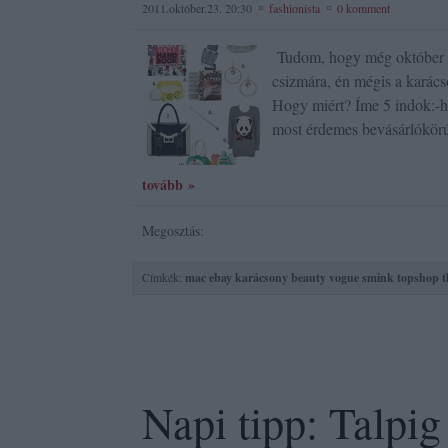
2011.október.23. 20:30
fashionista
0 komment
Tudom, hogy még október va
csizmára, én mégis a karác
Hogy miért? Íme 5 indok:-ha
most érdemes bevásárlókör
tovább »
Megosztás:
Címkék:
mac
ebay
karácsony
beauty
vogue
smink
topshop
t
Napi tipp: Talpig