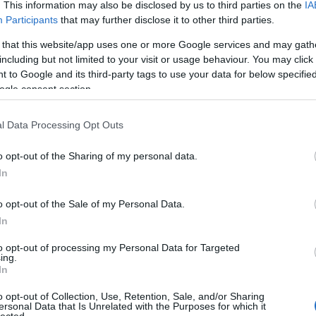
. This information may also be disclosed by us to third parties on the
IA
(
1
)
an
Participants
that may further disclose it to other third parties.
ape
körkérdéssel, remélem a kommentekben pedig minél
(
1
)
 that this website/app uses one or more Google services and may gath
válaszaitokkal.Hangulat: Hiperfeldobott és
pl
including but not limited to your visit or usage behaviour. You may click 
ar
A múlt hét fénypontja: A WAMP nagyon jól sikerült
 to Google and its third-party tags to use your data for below specifi
je
ikkben számolunk be róla.Ma…
ogle consent section.
de
si
att
l Data Processing Opt Outs
(
1
)
ax
ba
o opt-out of the Sharing of my personal data.
14 komment
pi
In
bal
ba
ő körkérdés
bvlgari
gi
o opt-out of the Sale of my Personal Data.
vi
In
ba
bas
be
to opt-out of processing my Personal Data for Targeted
ing.
be
In
go
fa
jo
o opt-out of Collection, Use, Retention, Sale, and/or Sharing
bi
ersonal Data that Is Unrelated with the Purposes for which it
lected.