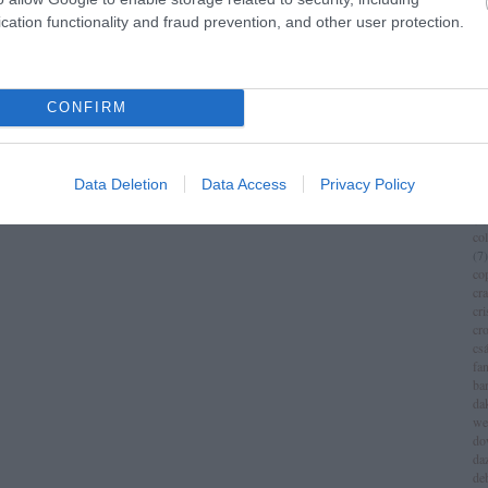
im
cation functionality and fraud prevention, and other user protection.
(
1
)
ch
chr
chr
(
3
)
CONFIRM
ci
cí
cla
cli
Data Deletion
Data Access
Privacy Policy
co
(
8
)
co
(
7
)
co
cr
cri
cr
csá
fa
ba
da
we
do
da
de