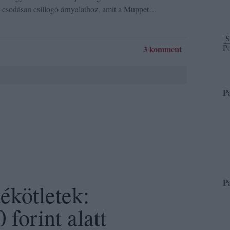
 csodásan csillogó árnyalathoz, amit a Muppet…
P
3 komment
P
P
ékötletek:
forint alatt