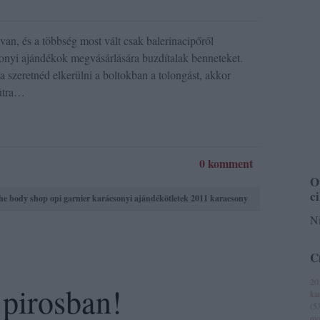
n, és a többség most vált csak balerinacipőről
sonyi ajándékok megvásárlására buzdítalak benneteket.
 szeretnéd elkerülni a boltokban a tolongást, akkor
útra…
0 komment
O
c
he body shop
opi
garnier
karácsonyi ajándékötletek
2011 karacsony
Ni
C
20
 pirosban!
ka
(
5
ny