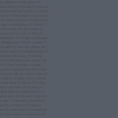
fina delettrez
(
4
)
demi moore
(
2
)
mmer erika
(
1
)
derek lam
(
3
)
design
(
2
)
sign hét
(
4
)
design hét 2011
(
1
)
design
rminál
(
1
)
dévényi dalma
(
1
)
devi kroell
dev patel
(
1
)
de beers
(
1
)
diane kruger
diane von furstenberg
(
19
)
diesel
(
5
)
n lee
(
1
)
dior
(
70
)
dior homme
(
5
)
sney
(
1
)
dita von teese
(
3
)
divat
(
9
)
vatbemutató
(
22
)
divathét
(
10
)
divatikon
divatillusztrátor
(
10
)
diy
(
4
)
dkny
(
7
)
bos tamás
(
1
)
dolce and gabbana
(
82
)
mokos mihály
(
1
)
donatella versace
(
5
)
nna karan
(
9
)
douglas
(
3
)
doutzen
oes
(
6
)
drew barrymoore
(
2
)
dries van
ten
(
2
)
dries von noten
(
1
)
drome
gazin
(
1
)
dsquared2
(
10
)
dvf
(
1
)
ebay
ebergényi réka
(
2
)
ecseri
(
1
)
editorial
9
)
edun
(
1
)
ed hardy
(
1
)
ed westwick
eileen shields
(
1
)
ékszer
(
136
)
élénk
ínek
(
3
)
elie saab
(
15
)
elin kling
(
1
)
zabeth arden
(
1
)
elizabeth hurley
(
1
)
zabeth taylor
(
1
)
ella moss
(
2
)
elle
(
12
)
len page
(
1
)
elle fanning
(
2
)
elrettentő
lda
(
35
)
eluxury.com
(
3
)
emanuel
garo
(
5
)
emilio pucci
(
13
)
emmanuelle
(
3
)
emma roberts
(
3
)
emma stone
(
2
)