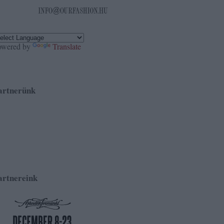
owered by
Translate
artnerünk
artnereink