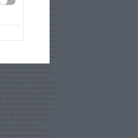
an
(
3
)
chanel sport
(
1
)
charlize theron
charlotte casiraghi
(
1
)
charlotte free
(
1
)
arm
(
2
)
chloé
(
30
)
choo
(
1
)
chopard
(
3
)
istian dior
(
15
)
christian lacroix
(
11
)
istian louboutin
(
53
)
christopher bailey
christopher kane
(
3
)
ciara
(
2
)
ciaté
(
1
)
a maritima
(
1
)
cicciolina
(
1
)
Címkék
(
2
)
mlap
(
4
)
cindy crawford
(
6
)
cipő
(
257
)
rins
(
1
)
clarks
(
1
)
claudia schiffer
(
12
)
nique
(
17
)
close szalon
(
2
)
coachella
(
2
)
ca cola
(
4
)
coco chanel
(
3
)
coco rocha
cogue luomo
(
1
)
coin
(
1
)
colette
(
1
)
lleen atwood
(
1
)
comme des garcons
constance jablonski
(
1
)
converse
(
6
)
pf
(
1
)
cosmopolitan
(
1
)
courtney
awford
(
1
)
couture
(
4
)
couture 2009
(
3
)
stian louboutin
(
1
)
cristopher kane
(
1
)
ocs
(
1
)
cruise 2010
(
6
)
crystal renn
(
3
)
ky attila
(
1
)
családi divat
(
2
)
cséfalvay
nni
(
1
)
csipke
(
1
)
csizma
(
26
)
custo
rcelona
(
1
)
d&g
(
7
)
dakota fanning
(
2
)
ks
(
1
)
daphne guinness
(
7
)
daria
rbowy
(
9
)
daubner anna
(
4
)
david
wnton
(
1
)
david jones
(
1
)
zed&confused
(
5
)
debenhams
(
1
)
borah lippmann
(
1
)
deichmann
(
7
)