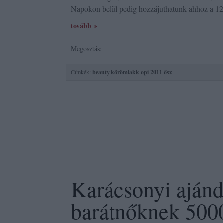
Napokon belül pedig hozzájuthatunk ahhoz a 12
tovább »
Megosztás:
Címkék:
beauty
körömlakk
opi
2011 ősz
Karácsonyi ajánd
barátnőknek 5000 