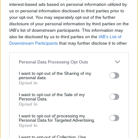
interest-based ads based on personal information utilized by
Napi furcsaság: Lindsay Lohan az
us or personal information disclosed to third parties prior to
Ungaro művészeti igazgatója lesz
your opt-out. You may separately opt-out of the further
disclosure of your personal information by third parties on the
fashionista
•
2009. szeptember 14.
7
IAB’s list of downstream participants. This information may
also be disclosed by us to third parties on the
IAB’s List of
Amikor először hallottam a pletykákat erről a furcsa
Downstream Participants
that may further disclose it to other
együttműködésről, csak legyintettem, hogy 'áááá, ez
third parties.
úgysem igaz'. Erre most már hivatalossá vált, a D-
Please note that this website/app uses one or more Google
Personal Data Processing Opt Outs
listás botrányhősnő, Lindsay Lohan váltja Esteban
services and may gather and store information including but
Cortazart az Ungaro divatház művészeti
not limited to your visit or usage behaviour. You may click to
I want to opt-out of the Sharing of my
igazgatójának…
personal data.
grant or deny consent to Google and its third-party tags to
Opted In
use your data for below specified purposes in below Google
Bréking! Cindy Crawford a SPAR új
consent section.
I want to opt-out of the Sale of my
Personal Data.
arca
Opted In
fashionista
•
2009. május 26.
27
I want to opt-out of processing my
Personal Data for Targeted Advertising.
Opted In
Lehet ennél mélyebbre süllyedni? Itt van egy
gyönyörű, hiperszexi negyvenes nő, egy világsztár, a
I want to opt-out of Collection, Use,