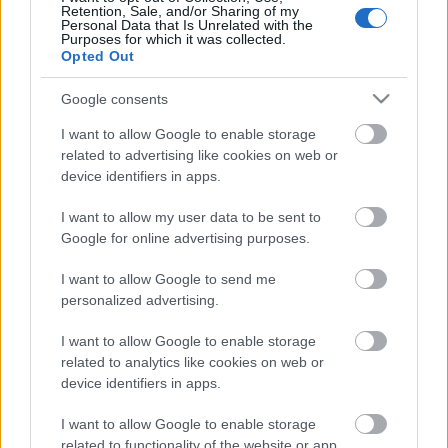
Retention, Sale, and/or Sharing of my
90-es évek divatikonja, és egyszercsak fogja magát,
Personal Data that Is Unrelated with the
és szerződést köt a SPAR-ral (igen a
Purposes for which it was collected.
Opted Out
szupermarketlánccal), hogy a Beauty Kiss (biztosan
sokat gondolkodhattak a…
Google consents
Napi furcsaságok a divatvilágból
I want to allow Google to enable storage
related to advertising like cookies on web or
*Bianka*
•
2009. március 18.
12
device identifiers in apps.
I want to allow my user data to be sent to
Minden nap találok valami érdekesebb ruhát, amit
Google for online advertising purposes.
érdemes lenne veletek megosztani, de ma annyi
meglepő darab volt az internetes áruházakban, hogy
I want to allow Google to send me
ezt már nem lehetett szó nélkül tűrni. Hát lássuk
personalized advertising.
őket...1+2: Christopher Kane ruháit üvöltő majmok
fotói díszítik. Borzasztó!…
I want to allow Google to enable storage
related to analytics like cookies on web or
Napi furcsaság: Alexander McQueen
device identifiers in apps.
mezítlábas cipő
I want to allow Google to enable storage
related to functionality of the website or app.