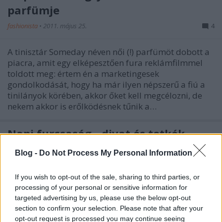
parfümje
fashionista
•
2011. május 25.
4
A tinisztár Someday néven női (!) parfümöt dobott a
piacra, amit egy elképesztően fura reklámfilmmel
toldott meg: értem én a marketingesek
gondolkodását, hogy ha már ilyen népszerű a fiú a
tinilányok körében, akkor őket kell megcélozni, de
nekem akkor is erőlködésnek tűnik a…
Napi furcsaság - divat és tetkók
fashionista
•
2009. szeptember 20.
9
Blog -
Do Not Process My Personal Information
Ti magatokra varratnátok bármelyik divatház
If you wish to opt-out of the sale, sharing to third parties, or
emblémáját? Én soha, de velem ellentétben a
processing of your personal or sensitive information for
lentebbi fotók főszereplői megtették.Forrás:
targeted advertising by us, please use the below opt-out
Stylefrizz
section to confirm your selection. Please note that after your
opt-out request is processed you may continue seeing