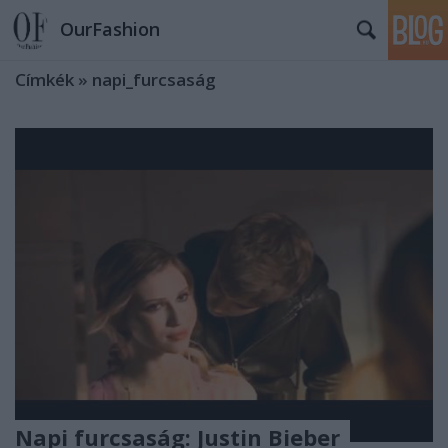
OurFashion
Címkék
»
napi_furcsaság
Napi furcsaság: Justin Bieber