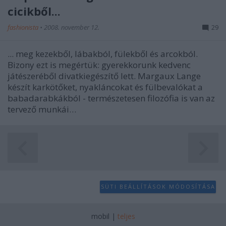
cicikből...
fashionista
•
2008. november 12.
29
... meg kezekből, lábakból, fülekből és arcokból.
Bizony ezt is megértük: gyerekkorunk kedvenc
játészeréből divatkiegészítő lett. Margaux Lange
készít karkötőket, nyakláncokat és fülbevalókat a
babadarabkákból - természetesen filozófia is van az
tervező munkái…
SÜTI BEÁLLÍTÁSOK MÓDOSÍTÁSA
mobil
|
teljes