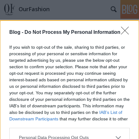
OurFashion
Címkék
»
mini
Blog -
Do Not Process My Personal Information
Az új menő MINI by DSQUARED2
If you wish to opt-out of the sale, sharing to third parties, or
*Bianka*
•
2011. szeptember 21.
0
processing of your personal or sensitive information for
targeted advertising by us, please use the below opt-out
section to confirm your selection. Please note that after your
Sok olyan MINI-t láthattunk már, amit neves
opt-out request is processed you may continue seeing
dizájnerek terveztek újra, de egyik sem volt olyan
interest-based ads based on personal information utilized by
megkapó számomra, mint a Dean és Dan Caten
us or personal information disclosed to third parties prior to
tervezőpáros által készített. A MINI & DSQUARED2
your opt-out. You may separately opt-out of the further
közös projektje mértéktelenül menő lett. Az autó
disclosure of your personal information by third parties on the
minden vonásában látszik a…
IAB’s list of downstream participants. This information may
also be disclosed by us to third parties on the
IAB’s List of
Tobzódunk a divatos autókban!
Downstream Participants
that may further disclose it to other
third parties.
*Bianka*
•
2010. július 16.
0
Please note that this website/app uses one or more Google
Personal Data Processing Opt Outs