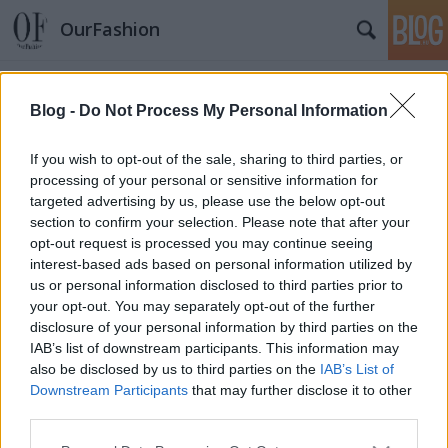
OurFashion
Címkék
»
michael_jackson
Blog -
Do Not Process My Personal Information
Megvennéd Michael Jackson
If you wish to opt-out of the sale, sharing to third parties, or
bőrdzsekijének másolatát?
processing of your personal or sensitive information for
fashionista
•
2011. november 16.
8
targeted advertising by us, please use the below opt-out
section to confirm your selection. Please note that after your
opt-out request is processed you may continue seeing
Michael Jackson családja természetesen mindent
interest-based ads based on personal information utilized by
megtesz, hogy az énekes halála után is minél több
us or personal information disclosed to third parties prior to
pénzt szerezzenek maguknak, így megalkották a The
your opt-out. You may separately opt-out of the further
J5 Collectiont, amely a Jackson 5 és Michael képeit,
disclosure of your personal information by third parties on the
stílusát felhasználva készít fiataloknak szóló
IAB’s list of downstream participants. This information may
ruhákat.Karácsony közeledtével…
also be disclosed by us to third parties on the
IAB’s List of
Downstream Participants
that may further disclose it to other
Michael Jackson kollekciója
third parties.
Please note that this website/app uses one or more Google