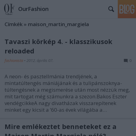
OurFashion
Címkék
»
maison_martin_margiela
Tavaszi körkép 4. - klasszikusok
reloaded
fashionista
•
2012. április 07.
0
A neon- és pasztellmánia trendjének, a
mintatúltengés mániájának és a tulipánszoknya-
túltengésnek a megismerése után most nézzük meg,
mit tartogat még számunkra a szezon.Bakos Eszter
vendégcikkeA nagy divatházak visszarepítenek
minket egy kicsit a ’60-as évek világába a…
Mire emlékeztet benneteket ez a
Maison Martin Margiela póló?