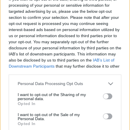
elhangzó időjárás jelentést: "nyomokban hózápor,
processing of your personal or sensitive information for
jégeső északon". Nem,…
targeted advertising by us, please use the below opt-out
section to confirm your selection. Please note that after your
Love or Hate? Maison Martin
opt-out request is processed you may continue seeing
interest-based ads based on personal information utilized by
Margiela papírnadrág és csizma
us or personal information disclosed to third parties prior to
fashionista
•
2011. február 09.
11
your opt-out. You may separately opt-out of the further
disclosure of your personal information by third parties on the
IAB’s list of downstream participants. This information may
Sandra Hagelstam, a menő divatblogger viselte még
also be disclosed by us to third parties on the
IAB’s List of
ősszel valamelyik divathéten a lent látható, papírból
Downstream Participants
that may further disclose it to other
készült Maison Martin Margiela nadrágot és
third parties.
csizmát. Igen, jól olvastátok: papírból készült a
nadrág és a csizma is. Persze az ajándékozók a
Please note that this website/app uses one or more Google
Personal Data Processing Opt Outs
Maison Martin Margielától jó…
services and may gather and store information including but
not limited to your visit or usage behaviour. You may click to
I want to opt-out of the Sharing of my
personal data.
grant or deny consent to Google and its third-party tags to
Haute Couture Fashion Week -
Opted In
use your data for below specified purposes in below Google
Givenchy, Chanel vagy Maison
consent section.
I want to opt-out of the Sale of my
Personal Data.
Martin Margiela?
Opted In