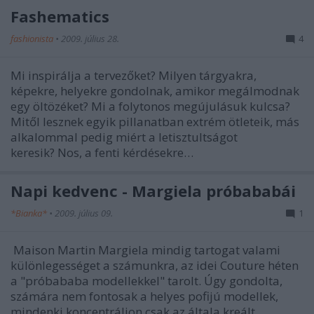
Fashematics
fashionista
•
2009. július 28.
4
Mi inspirálja a tervezőket? Milyen tárgyakra,
képekre, helyekre gondolnak, amikor megálmodnak
egy öltözéket? Mi a folytonos megújulásuk kulcsa?
Mitől lesznek egyik pillanatban extrém ötleteik, más
alkalommal pedig miért a letisztultságot
keresik? Nos, a fenti kérdésekre…
Napi kedvenc - Margiela próbababái
*Bianka*
•
2009. július 09.
1
Maison Martin Margiela mindig tartogat valami
különlegességet a számunkra, az idei Couture héten
a "próbababa modellekkel" tarolt. Úgy gondolta,
számára nem fontosak a helyes pofijú modellek,
mindenki koncentráljon csak az általa kreált