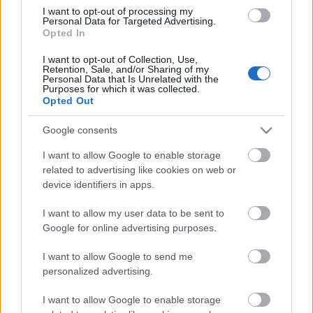
fashionista
•
2011. január 26.
10
I want to opt-out of processing my
Personal Data for Targeted Advertising.
Opted In
A kérdés ugyanaz, mint tegnap: Melyik kollekció a
kedvencetek: Givenchy, Chanel vagy Maison Martin
I want to opt-out of Collection, Use,
Retention, Sale, and/or Sharing of my
Margiela?Kezdjük a legjobban várttal: a Givenchyvel.
Personal Data that Is Unrelated with the
Riccardo Tisci vitathatatlanul az egyik legjobb
Purposes for which it was collected.
divattervező napjainkban, és a legújabb kollekció
Opted Out
prezentációja is ezt erősíti. A…
Google consents
Napi Hangulat - Pink world
I want to allow Google to enable storage
related to advertising like cookies on web or
*Bianka*
•
2010. június 16.
3
device identifiers in apps.
Ma reggel megihletett a Lanvin Resort 2011
I want to allow my user data to be sent to
Google for online advertising purposes.
kollekció. Nektek már van valami pink vagy sötétlila
cuccotok? Nagyon úgy néz ki, hogy be kell szerezni...
I want to allow Google to send me
personalized advertising.
Lilinek...
I want to allow Google to enable storage