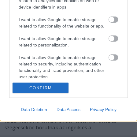
related to analytics like cookies on web or
fashionista
•
2010. április 22.
4
device identifiers in apps.
A legdepressziósabb napokba is vihet egy kis fényt a
I want to allow Google to enable storage
tejberizs a Sugar Shopban és a fröccs a Gödörben,
related to functionality of the website or app.
de azért remélem, ez a cukiságcsokor is segít:Best
Friends by Rebecca Minkoff, a két kis szütyő
I want to allow Google to enable storage
együtt 98 dollár.Ezt meg azért, mert a lehető
related to personalization.
leglilisebb…
I want to allow Google to enable storage
related to security, including authentication
Férfidivat falatkák
functionality and fraud prevention, and other
user protection.
fashionista
•
2009. augusztus 29.
6
CONFIRM
Ismét összegyűlt egy posztra való férfitrend-morzsa -
azaz hírek a legfrissebb őszi irányzatokról, menő
tárgyakról és kiegészítőkről.Melyik irányzat a
Data Deletion
Data Access
Privacy Policy
kedvencetek?1. A Prada szerint a férfiak is
felzárkóznak a tomboló rock-chick trendhez és
szegecsekbe borulnak az ingeik és a…