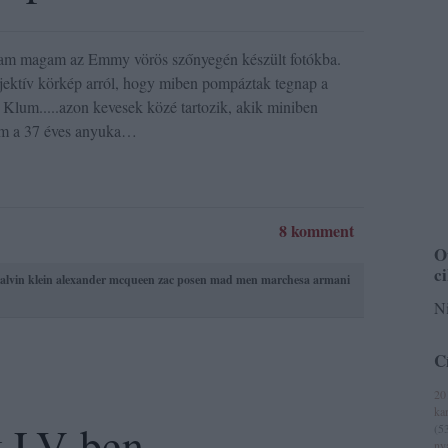
stam magam az Emmy vörös szőnyegén készült fotókba.
ektív körkép arról, hogy miben pompáztak tegnap a
Klum.....azon kevesek közé tartozik, akik miniben
zem a 37 éves anyuka…
8 komment
O
c
alvin klein
alexander mcqueen
zac posen
mad men
marchesa
armani
Ni
C
20
ka
k LV-ben
(
5
ny