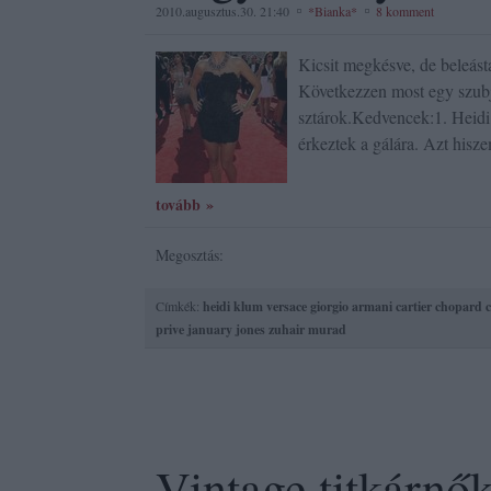
2010.augusztus.30. 21:40
*Bianka*
8 komment
Kicsit megkésve, de beleá
Következzen most egy szubj
sztárok.Kedvencek:1. Heidi 
érkeztek a gálára. Azt his
tovább »
Megosztás:
Címkék:
heidi klum
versace
giorgio armani
cartier
chopard
c
prive
january jones
zuhair murad
Vintage titkárnő