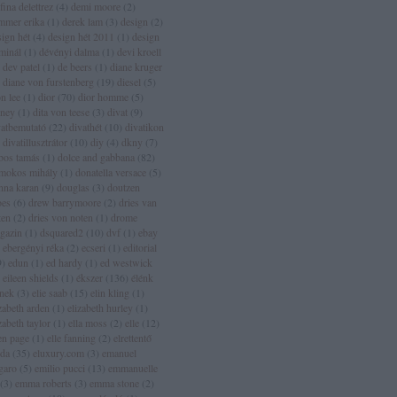
fina delettrez
(
4
)
demi moore
(
2
)
mmer erika
(
1
)
derek lam
(
3
)
design
(
2
)
sign hét
(
4
)
design hét 2011
(
1
)
design
rminál
(
1
)
dévényi dalma
(
1
)
devi kroell
dev patel
(
1
)
de beers
(
1
)
diane kruger
diane von furstenberg
(
19
)
diesel
(
5
)
n lee
(
1
)
dior
(
70
)
dior homme
(
5
)
sney
(
1
)
dita von teese
(
3
)
divat
(
9
)
vatbemutató
(
22
)
divathét
(
10
)
divatikon
divatillusztrátor
(
10
)
diy
(
4
)
dkny
(
7
)
bos tamás
(
1
)
dolce and gabbana
(
82
)
mokos mihály
(
1
)
donatella versace
(
5
)
nna karan
(
9
)
douglas
(
3
)
doutzen
oes
(
6
)
drew barrymoore
(
2
)
dries van
ten
(
2
)
dries von noten
(
1
)
drome
gazin
(
1
)
dsquared2
(
10
)
dvf
(
1
)
ebay
ebergényi réka
(
2
)
ecseri
(
1
)
editorial
9
)
edun
(
1
)
ed hardy
(
1
)
ed westwick
eileen shields
(
1
)
ékszer
(
136
)
élénk
ínek
(
3
)
elie saab
(
15
)
elin kling
(
1
)
zabeth arden
(
1
)
elizabeth hurley
(
1
)
zabeth taylor
(
1
)
ella moss
(
2
)
elle
(
12
)
len page
(
1
)
elle fanning
(
2
)
elrettentő
lda
(
35
)
eluxury.com
(
3
)
emanuel
garo
(
5
)
emilio pucci
(
13
)
emmanuelle
(
3
)
emma roberts
(
3
)
emma stone
(
2
)