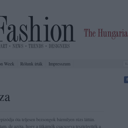
on Week
Rólunk írták
Impresszum
za
izódja óta teljesen bezsongok bármilyen rúzs láttán.
tam, de azóta, hogy a titkárnők csacsogva tesztelgették a