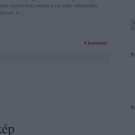
nden vágyam hogy nekem is egy teljes színpalettám
tolvasó. A…
P
0 komment
P
P
kép