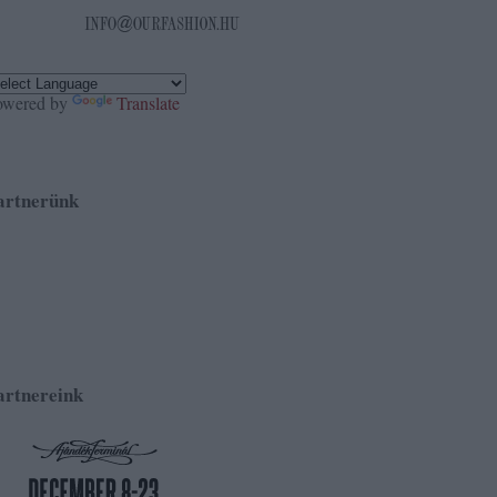
owered by
Translate
artnerünk
artnereink