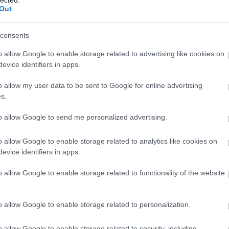
(
1
)
Out
(
1
bl
(
1
)
consents
co
bo
bo
o allow Google to enable storage related to advertising like cookies on
pit
evice identifiers in apps.
(
2
)
bu
o allow my user data to be sent to Google for online advertising
bu
s.
(
5
(
1
)
ca
to allow Google to send me personalized advertising.
ha
ca
(
2
)
o allow Google to enable storage related to analytics like cookies on
(
1
)
evice identifiers in apps.
(
1
)
(
2
)
o allow Google to enable storage related to functionality of the website
ca
br
(
1
)
(
5
)
o allow Google to enable storage related to personalization.
jo
ce
(
9
)
o allow Google to enable storage related to security, including