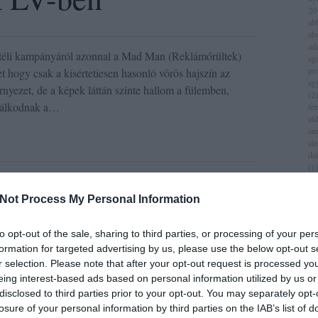
20
ab
ab
ad
 téli kampányáról azonnal a Mad Man (Reklámőrültek)
aga
pr
t hogy csak a kísértetiesen hasonló vörös hajszín az
ag
rnyezet, de a képek láttán szinte hallom a fülemben,
(
2
)
kálkodnak a…
fer
al
am
al
del
(
1
)
9 komment
all
am
Not Process My Personal Information
am
vodianova
am
iv
to opt-out of the sale, sharing to third parties, or processing of your per
an
formation for targeted advertising by us, please use the below opt-out s
jol
r selection. Please note that after your opt-out request is processed y
an
(
1
)
eing interest-based ads based on personal information utilized by us or
an
disclosed to third parties prior to your opt-out. You may separately opt-
za
s tombol a Mad
losure of your personal information by third parties on the IAB’s list of
lei