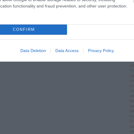
im
cation functionality and fraud prevention, and other user protection.
(
1
)
ch
chr
chr
(
3
)
CONFIRM
ci
cí
cla
cli
Data Deletion
Data Access
Privacy Policy
co
(
8
)
co
(
7
)
co
cr
cri
cr
csá
fa
ba
da
we
do
da
de