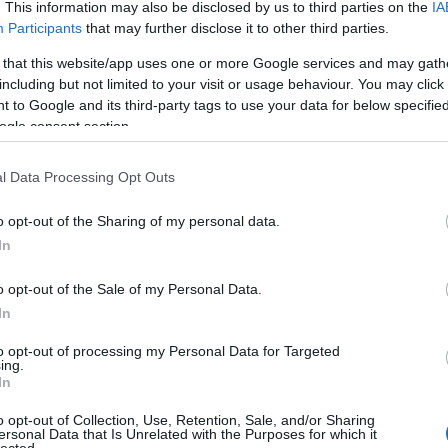
. This information may also be disclosed by us to third parties on the
IA
(
1
)
an
Participants
that may further disclose it to other third parties.
ape
(
1
)
 that this website/app uses one or more Google services and may gath
pl
including but not limited to your visit or usage behaviour. You may click 
ar
 to Google and its third-party tags to use your data for below specifi
je
 Reklámőrültek néven fut a sorozat) Európában is
ogle consent section.
de
a második évad bemutatója után már úgy néz ki, hogy kezd
si
att
erjedni. Nincs nehéz dolga a tv sorozat készítőinek, mivel
l Data Processing Opt Outs
(
1
)
…
ax
ba
o opt-out of the Sharing of my personal data.
pi
In
bal
ba
gi
o opt-out of the Sale of my Personal Data.
16 komment
vi
In
ba
bas
be
to opt-out of processing my Personal Data for Targeted
ing.
be
In
go
fa
jo
o opt-out of Collection, Use, Retention, Sale, and/or Sharing
bi
ersonal Data that Is Unrelated with the Purposes for which it
lected.