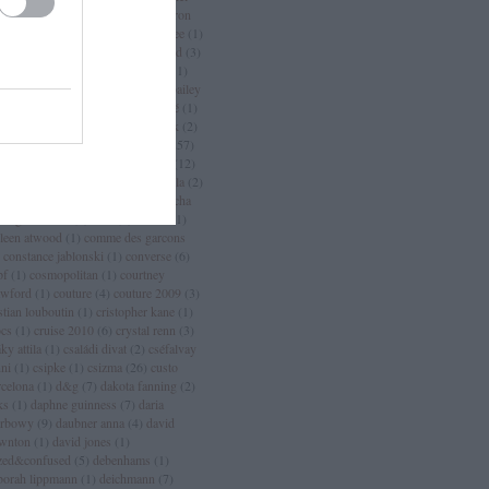
an
(
3
)
chanel sport
(
1
)
charlize theron
charlotte casiraghi
(
1
)
charlotte free
(
1
)
arm
(
2
)
chloé
(
30
)
choo
(
1
)
chopard
(
3
)
istian dior
(
15
)
christian lacroix
(
11
)
istian louboutin
(
53
)
christopher bailey
christopher kane
(
3
)
ciara
(
2
)
ciaté
(
1
)
a maritima
(
1
)
cicciolina
(
1
)
Címkék
(
2
)
mlap
(
4
)
cindy crawford
(
6
)
cipő
(
257
)
rins
(
1
)
clarks
(
1
)
claudia schiffer
(
12
)
nique
(
17
)
close szalon
(
2
)
coachella
(
2
)
ca cola
(
4
)
coco chanel
(
3
)
coco rocha
cogue luomo
(
1
)
coin
(
1
)
colette
(
1
)
lleen atwood
(
1
)
comme des garcons
constance jablonski
(
1
)
converse
(
6
)
pf
(
1
)
cosmopolitan
(
1
)
courtney
awford
(
1
)
couture
(
4
)
couture 2009
(
3
)
stian louboutin
(
1
)
cristopher kane
(
1
)
ocs
(
1
)
cruise 2010
(
6
)
crystal renn
(
3
)
ky attila
(
1
)
családi divat
(
2
)
cséfalvay
nni
(
1
)
csipke
(
1
)
csizma
(
26
)
custo
rcelona
(
1
)
d&g
(
7
)
dakota fanning
(
2
)
ks
(
1
)
daphne guinness
(
7
)
daria
rbowy
(
9
)
daubner anna
(
4
)
david
wnton
(
1
)
david jones
(
1
)
zed&confused
(
5
)
debenhams
(
1
)
borah lippmann
(
1
)
deichmann
(
7
)