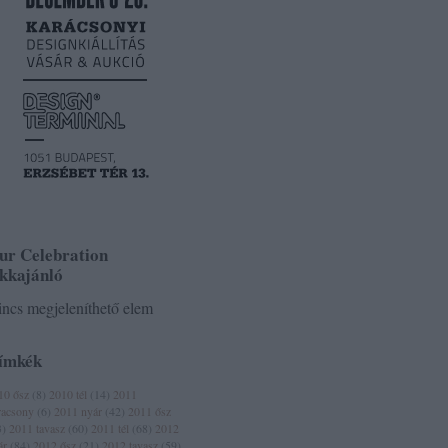
ur Celebration
ikkajánló
ncs megjeleníthető elem
ímkék
10 ősz
(
8
)
2010 tél
(
14
)
2011
racsony
(
6
)
2011 nyár
(
42
)
2011 ősz
3
)
2011 tavasz
(
60
)
2011 tél
(
68
)
2012
ár
(
84
)
2012 ősz
(
21
)
2012 tavasz
(
59
)