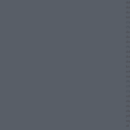
del
de
de
te
(
1
)
(
5
)
dio
di
di
(
9
)
do
do
do
kr
no
ma
(
9
)
(
1
(
1
)
sz
eli
eli
el
pé
un
alt