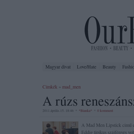
Magyar divat
Love/Hate
Beauty
Fashi
Címkék
»
mad_men
A rúzs reneszáns
2011.április.15. 18:46
*Bianka*
0 komment
A Mad Men Lipstick cimű ep
Eddig tipikus szájfényes vol