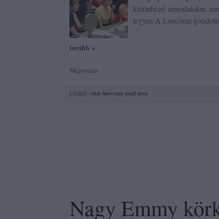
különböző árnyalatokat, mi
legyen.A Lancôme gondola
tovább »
Megosztás:
Címkék:
rúzs
lancome
mad men
Nagy Emmy kör