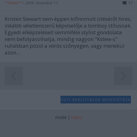
**Anna**
•
2009. november 11.
17
Kristen Stewart nem éppen kifinomult ízléséről híres,
inkább véletlenszerű képviselője a tomboy stílusnak.
Egyedi elképzeléseit semmiféle stylist gondolata
nem befolyásolhatja, mindig nagyon "Kstew-s"
ruhákban pózol a vörös szőnyegen, vagy menekül
azon…
SÜTI BEÁLLÍTÁSOK MÓDOSÍTÁSA
mobil
|
teljes