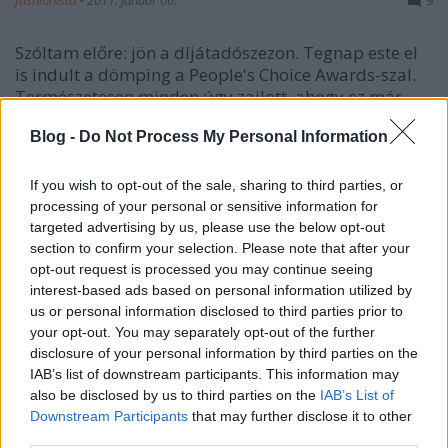
fashionista
•
2011. január 06.
9
Szóltam előre: jön a díjátadószezon. Tegnap este el
is indult a dömping a People's Choice Awards-szal.
Természetesen minden úgy zajlott, ahogy ez már
szokás: gyönyőrű ruhákban, cipőkben és tökéletes
Blog -
Do Not Process My Personal Information
sminkben vonultak a sztárok, akik többségükben
inkább a fiatalabb…
If you wish to opt-out of the sale, sharing to third parties, or
processing of your personal or sensitive information for
2010 legjobban öltözöttei a Teen
targeted advertising by us, please use the below opt-out
Vogue szerint
section to confirm your selection. Please note that after your
opt-out request is processed you may continue seeing
fashionista
•
2010. november 26.
6
interest-based ads based on personal information utilized by
us or personal information disclosed to third parties prior to
1. Alexa Chung - ezzel egyetértek, imádom a Alexa
your opt-out. You may separately opt-out of the further
tearuháit, Mulberry táskáit, Oxford cipőit, cicás
disclosure of your personal information by third parties on the
szemét és kislányos báját. Így van ezzel Karl
IAB’s list of downstream participants. This information may
also be disclosed by us to third parties on the
IAB’s List of
Lagerfeld is, aki mindig a Chanel bemutatók első
Downstream Participants
that may further disclose it to other
sorába ülteti. 2. Emma Roberts - Julia Roberts
third parties.
unokahúga rendkívül bájos, de a…