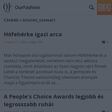
OurFashion
Címkék
»
kristen_stewart
Hófehérke igazi arca
**Anna**
•
2012. május 30.
0
Már hónapok óta izgalommal várom Hófehérke és a
vadász megjelenését, remélem nem lesz akkora
csalódás, mint általában az ilyen nagyon várt filmek.
Lehet a történet azonban buta is, a jelmezek és
Charlize Theron valószinűleg sikeresen elvonják
majd a figyelmem erről az…
A People's Choice Awards legjobb és
legrosszabb ruhái