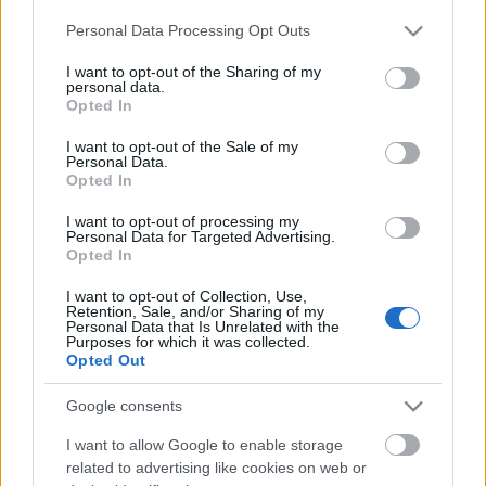
Please note that this website/app uses one or more Google
Personal Data Processing Opt Outs
Kristen Stewart az Elle-ben
services and may gather and store information including but
not limited to your visit or usage behaviour. You may click to
I want to opt-out of the Sharing of my
personal data.
**Anna**
•
2010. május 28.
12
grant or deny consent to Google and its third-party tags to
Opted In
use your data for below specified purposes in below Google
consent section.
Tudom, tudom, nagyon sok embernek már a
I want to opt-out of the Sale of my
Personal Data.
könyökén jön ki mind Kristen, mind pedig az egész
Opted In
vámpírokkal kapcsolatos tiniőrület. Viszont a júniusi
amerikai Elle divatanyaga egészen pofásra
I want to opt-out of processing my
Personal Data for Targeted Advertising.
sikeredett. A koncepció nagyon megállja a helyét,
Opted In
hiszen maga a hírnév áll a középpontban a…
I want to opt-out of Collection, Use,
Retention, Sale, and/or Sharing of my
Love or Hate? - Kristen Stewart egy
Personal Data that Is Unrelated with the
Purposes for which it was collected.
szlovák magazin címlapján
Opted Out
fashionista
•
2010. március 19.
11
Google consents
I want to allow Google to enable storage
Biztosan mondtam már, hogy mennyire nem bírom
related to advertising like cookies on web or
ezt a lányt. Kövezzenek meg a Twilight rajongók, de a