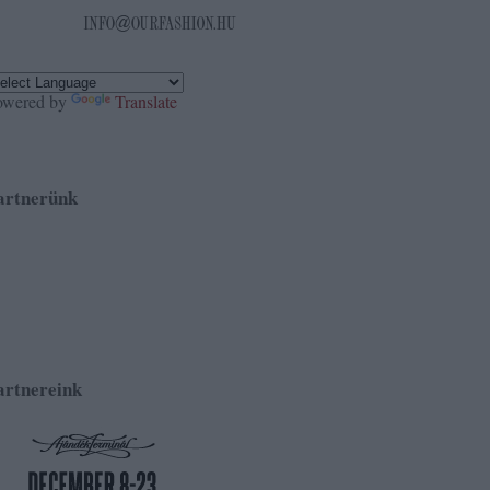
owered by
Translate
artnerünk
artnereink