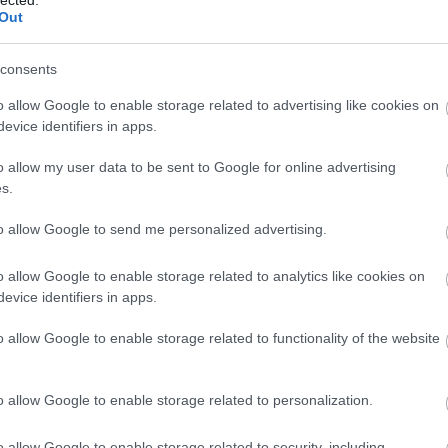
(
1
)
Out
(
1
bl
egszexibb női a
(
1
)
consents
co
 bemutató legjobb
bo
bo
o allow Google to enable storage related to advertising like cookies on
pit
evice identifiers in apps.
(
2
)
bu
o allow my user data to be sent to Google for online advertising
bu
s.
(
5
(
1
)
ca
z biztos, hogy a tegnap este lezajlott a Victoria's Secret
to allow Google to send me personalized advertising.
ha
tak a szokásosan színpadias stílusban feltuningot
ca
(
2
)
ye West, Nicki Minaj és Adam Levine is…
o allow Google to enable storage related to analytics like cookies on
(
1
)
evice identifiers in apps.
(
1
)
(
2
)
o allow Google to enable storage related to functionality of the website
ca
24 komment
br
(
1
)
(
5
)
o allow Google to enable storage related to personalization.
ma
anja rubik
victoria secret
chanel iman
alessandra ambrosio
karlie
jo
ce
(
9
)
o allow Google to enable storage related to security, including