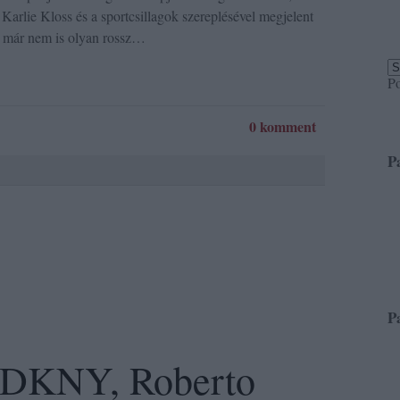
 Karlie Kloss és a sportcsillagok szereplésével megjelent
on már nem is olyan rossz…
P
0 komment
P
P
a DKNY, Roberto