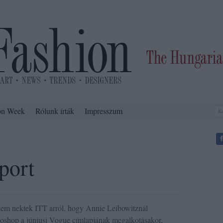
on Week
Rólunk írták
Impresszum
port
em nektek ITT arról, hogy Annie Leibowitznál
oshop a júniusi Vogue címlapjának megalkotásakor,