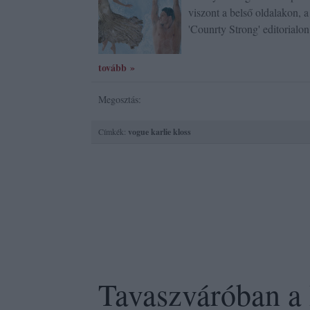
viszont a belső oldalakon, a
'Counrty Strong' editorial
tovább »
Megosztás:
Címkék:
vogue
karlie kloss
Tavaszváróban 