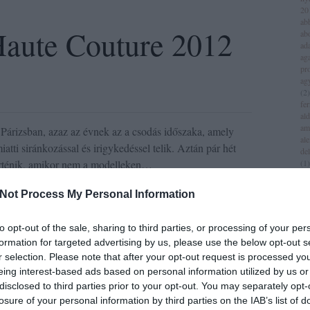
20
ab
Haute Couture 2012
ab
ad
aga
pr
ag
(
2
)
fer
al
am
árizsban, azaz az évnek az a csodás időszaka, amely
al
iatti siránkozással és irigykedéssel telik. Aztán pár hét
del
történik, amikor nem a modelleken…
(
1
)
all
am
Not Process My Personal Information
am
am
0 komment
iv
to opt-out of the sale, sharing to third parties, or processing of your per
an
formation for targeted advertising by us, please use the below opt-out s
jol
sace
karlie kloss
lindsey wixson
2012 tavasz
r selection. Please note that after your opt-out request is processed y
an
(
1
)
eing interest-based ads based on personal information utilized by us or
an
disclosed to third parties prior to your opt-out. You may separately opt-
za
losure of your personal information by third parties on the IAB’s list of
lei