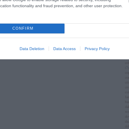
im
cation functionality and fraud prevention, and other user protection.
(
1
)
ch
Következő oldal »
chr
chr
(
3
)
CONFIRM
ci
cí
cla
cli
Data Deletion
Data Access
Privacy Policy
co
(
8
)
co
(
7
)
co
cr
cri
cr
csá
fa
ba
da
we
do
da
de