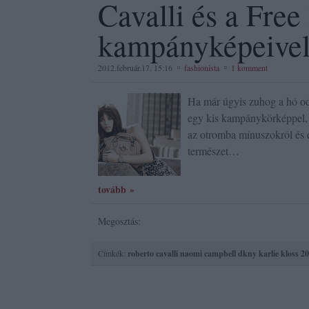
Cavalli és a Free
kampányképeive
2012.február.17. 15:16
fashionista
1 komment
Ha már úgyis zuhog a hó oda
egy kis kampánykörképpel, 
az otromba mínuszokról és e
természet…
tovább »
Megosztás:
Címkék:
roberto cavalli
naomi campbell
dkny
karlie kloss
20