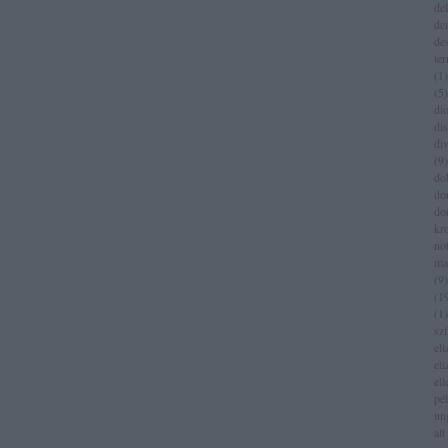
del
de
de
te
(
1
)
(
5
)
dio
di
di
(
9
)
do
do
do
kr
no
ma
(
9
)
(
1
(
1
)
sz
eli
eli
el
pé
un
alt