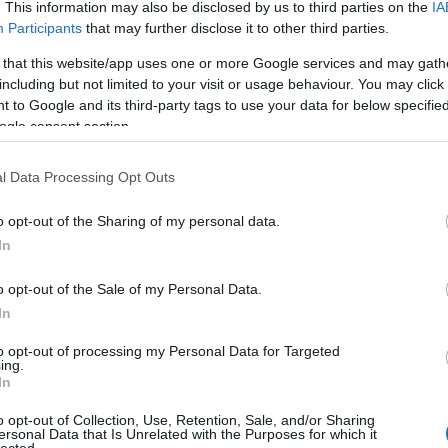
. This information may also be disclosed by us to third parties on the
IA
(
1
)
an
Participants
that may further disclose it to other third parties.
tes?
ape
(
1
)
 that this website/app uses one or more Google services and may gath
pl
including but not limited to your visit or usage behaviour. You may click 
ar
 to Google and its third-party tags to use your data for below specifi
je
ogle consent section.
de
sak, gyakran úgy néznek ki, mint akit az első szellő
si
att
olyik arról, hogy vajon mennyire normális ez, valóban
l Data Processing Opt Outs
(
1
)
at, vagy csak a munkájukkal járó apró kellemetlenég az
ax
ba
o opt-out of the Sharing of my personal data.
pi
In
bal
ba
gi
o opt-out of the Sale of my Personal Data.
vi
2 komment
In
ba
bas
be
to opt-out of processing my Personal Data for Targeted
ing.
be
In
go
fa
jo
o opt-out of Collection, Use, Retention, Sale, and/or Sharing
bi
ersonal Data that Is Unrelated with the Purposes for which it
lected.