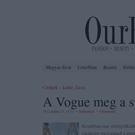
Magyar divat
Love/Hate
Beauty
Fashi
Címkék
»
karlie_kloss
A Vogue meg a s
2012.május.17. 15:27
fashionista
0 komment
Korábban már szörnyülködt
mennyire megszaladt a phot