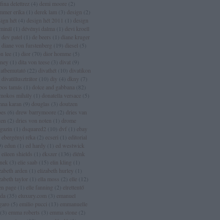
fina delettrez
(
4
)
demi moore
(
2
)
mmer erika
(
1
)
derek lam
(
3
)
design
(
2
)
sign hét
(
4
)
design hét 2011
(
1
)
design
rminál
(
1
)
dévényi dalma
(
1
)
devi kroell
dev patel
(
1
)
de beers
(
1
)
diane kruger
diane von furstenberg
(
19
)
diesel
(
5
)
n lee
(
1
)
dior
(
70
)
dior homme
(
5
)
sney
(
1
)
dita von teese
(
3
)
divat
(
9
)
vatbemutató
(
22
)
divathét
(
10
)
divatikon
divatillusztrátor
(
10
)
diy
(
4
)
dkny
(
7
)
bos tamás
(
1
)
dolce and gabbana
(
82
)
mokos mihály
(
1
)
donatella versace
(
5
)
nna karan
(
9
)
douglas
(
3
)
doutzen
oes
(
6
)
drew barrymoore
(
2
)
dries van
ten
(
2
)
dries von noten
(
1
)
drome
gazin
(
1
)
dsquared2
(
10
)
dvf
(
1
)
ebay
ebergényi réka
(
2
)
ecseri
(
1
)
editorial
9
)
edun
(
1
)
ed hardy
(
1
)
ed westwick
eileen shields
(
1
)
ékszer
(
136
)
élénk
ínek
(
3
)
elie saab
(
15
)
elin kling
(
1
)
zabeth arden
(
1
)
elizabeth hurley
(
1
)
zabeth taylor
(
1
)
ella moss
(
2
)
elle
(
12
)
len page
(
1
)
elle fanning
(
2
)
elrettentő
lda
(
35
)
eluxury.com
(
3
)
emanuel
garo
(
5
)
emilio pucci
(
13
)
emmanuelle
(
3
)
emma roberts
(
3
)
emma stone
(
2
)