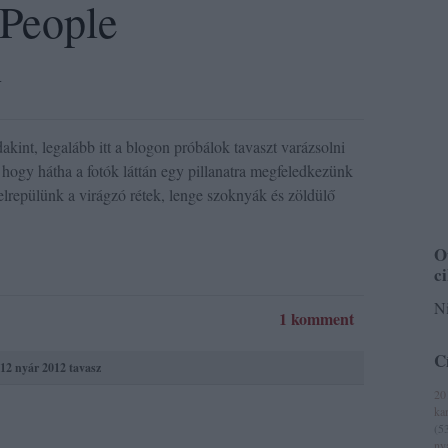
 People
l
kint, legalább itt a blogon próbálok tavaszt varázsolni
hogy hátha a fotók láttán egy pillanatra megfeledkezünk
lrepülünk a virágzó rétek, lenge szoknyák és zöldülő
O
c
Ni
1 komment
C
12 nyár
2012 tavasz
20
ka
(
5
ny