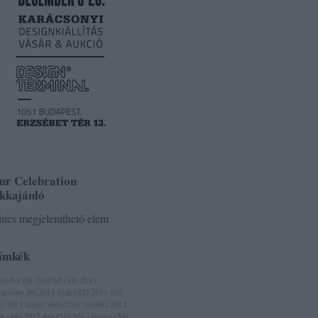
ur Celebration
ikkajánló
ncs megjeleníthető elem
ímkék
10 ősz
(
8
)
2010 tél
(
14
)
2011
racsony
(
6
)
2011 nyár
(
42
)
2011 ősz
3
)
2011 tavasz
(
60
)
2011 tél
(
68
)
2012
ár
(
84
)
2012 ősz
(
21
)
2012 tavasz
(
59
)