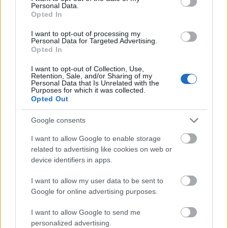
Personal Data.
kollekció bővelkedik arany színben, csillogásban,
Opted In
sálban-sapkában. De ami a legjobban tetszik, azok
az apróságok, amelyek nem elviselhetetlenül
I want to opt-out of processing my
Personal Data for Targeted Advertising.
drágák, de mégis aranyosak, mint például a
Opted In
ceruzakészlet, a radír, vagy éppen a…
I want to opt-out of Collection, Use,
Retention, Sale, and/or Sharing of my
10 szabály, amit minden
Personal Data that Is Unrelated with the
Purposes for which it was collected.
divatmániásnak követnie KELL
Opted Out
karácsonykor
Google consents
fashionista
•
2010. december 11.
18
I want to allow Google to enable storage
related to advertising like cookies on web or
1. Ne viselj PIROS vagy ZÖLD holmikat. Úgy fogsz
device identifiers in apps.
kinézni, mint egy karácsonyfa.2. Felejtsd el a
KABÁTOT (akkor sem kell, ha kint 5 fok van). A
I want to allow my user data to be sent to
ruhádnak kell hatásosnak lennie.3. Válaszd az
Google for online advertising purposes.
ARANYAT. Olyan leszel, mintha egy kicsomagolásra
váró ajándék lennél.4. Menj fodrászhoz,…
I want to allow Google to send me
personalized advertising.