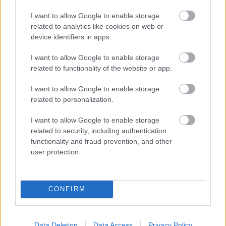
I want to allow Google to enable storage
Karácsonyi ajándékötletek - a
related to analytics like cookies on web or
WAMPról
device identifiers in apps.
fashionista
•
2010. december 11.
15
I want to allow Google to enable storage
related to functionality of the website or app.
A WAMP nekem mindig is olyan volt, hogy kimegyek,
nézelődök, ezer ismerőssel összefutok, majd
I want to allow Google to enable storage
hazamegyek úgy, hogy nem vettem
related to personalization.
semmit.Jelentem, most óriási változás történt: múlt
I want to allow Google to enable storage
vasárnap a gasztro szekcióval kibővített WAMPon
related to security, including authentication
körülbelül minden családtagomnak tudtam volna…
functionality and fraud prevention, and other
user protection.
Az én listám
**Anna**
•
2010. december 06.
2
CONFIRM
Úgy gondoltam, én sem maradhatok ki a karácsonyi
kívánságlisták gyártásából, így megpróbálva a
realitás talaján maradva összeállítottam azokat a
Data Deletion
Data Access
Privacy Policy