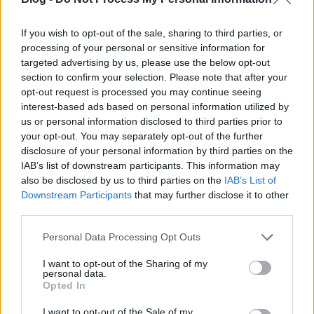
Üveg mézeskaláccsal hódít télire a
If you wish to opt-out of the sale, sharing to third parties, or
processing of your personal or sensitive information for
Swarovski
targeted advertising by us, please use the below opt-out
section to confirm your selection. Please note that after your
*Bianka*
•
2011. október 17.
0
opt-out request is processed you may continue seeing
interest-based ads based on personal information utilized by
Mint azt már korábban megosztottuk veletek,
us or personal information disclosed to third parties prior to
elindult a karácsonyi sajtóesemények sora. A Louis
your opt-out. You may separately opt-out of the further
Vuitton Xmas Sajtónap után a Swarovski Váci utcai
disclosure of your personal information by third parties on the
üzletében csodálhattuk meg a téli kollekciót, ami
IAB’s list of downstream participants. This information may
rénszarvasokban, hulló- és állócsillagokban és
also be disclosed by us to third parties on the
IAB’s List of
mézeskalácsokban tobzódik. Kisebb…
Downstream Participants
that may further disclose it to other
third parties.
Sonia Rykiel 2010-es karácsonyi
Please note that this website/app uses one or more Google
Personal Data Processing Opt Outs
kollekciója
services and may gather and store information including but
not limited to your visit or usage behaviour. You may click to
I want to opt-out of the Sharing of my
personal data.
fashionista
•
2010. december 17.
0
grant or deny consent to Google and its third-party tags to
Opted In
use your data for below specified purposes in below Google
consent section.
Természetesen a 2010-es Sonia Rykiel karácsonyi
I want to opt-out of the Sale of my