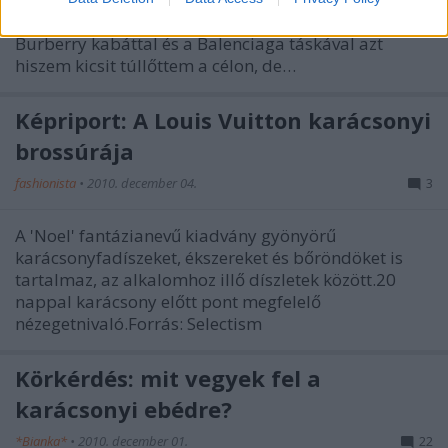
dolgokat, amiket nagyon szeretnék megkapni. A
Burberry kabáttal és a Balenciaga táskával azt
hiszem kicsit túllőttem a célon, de…
Képriport: A Louis Vuitton karácsonyi
brossúrája
fashionista
•
2010. december 04.
3
A 'Noel' fantázianevű kiadvány gyönyörű
karácsonyfadíszeket, ékszereket és bőröndöket is
tartalmaz, az alkalomhoz illő díszletek között.20
nappal karácsony előtt pont megfelelő
nézegetnivaló.Forrás: Selectism
Körkérdés: mit vegyek fel a
karácsonyi ebédre?
*Bianka*
•
2010. december 01.
22