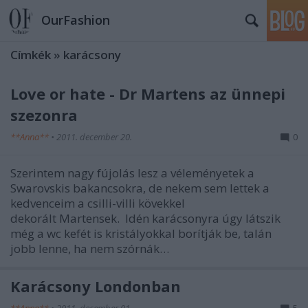
OurFashion
Címkék
»
karácsony
Love or hate - Dr Martens az ünnepi
szezonra
**Anna**
•
2011. december 20.
0
Szerintem nagy fújolás lesz a véleményetek a
Swarovskis bakancsokra, de nekem sem lettek a
kedvenceim a csilli-villi kövekkel
dekorált Martensek. Idén karácsonyra úgy látszik
még a wc kefét is kristályokkal borítják be, talán
jobb lenne, ha nem szórnák…
Karácsony Londonban