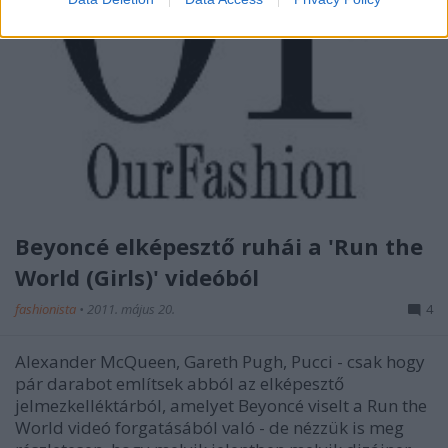
Beyoncé elképesztő ruhái a 'Run the
World (Girls)' videóból
fashionista
•
2011. május 20.
4
Alexander McQueen, Gareth Pugh, Pucci - csak hogy
pár darabot említsek abból az elképesztő
jelmezkelléktárból, amelyet Beyoncé viselt a Run the
World videó forgatásából való - de nézzük is meg