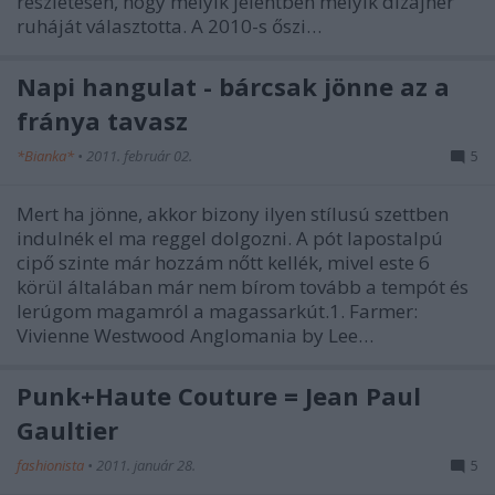
részletesen, hogy melyik jelentben melyik dizájner
ruháját választotta. A 2010-s őszi…
Napi hangulat - bárcsak jönne az a
fránya tavasz
*Bianka*
•
2011. február 02.
5
Mert ha jönne, akkor bizony ilyen stílusú szettben
indulnék el ma reggel dolgozni. A pót lapostalpú
cipő szinte már hozzám nőtt kellék, mivel este 6
körül általában már nem bírom tovább a tempót és
lerúgom magamról a magassarkút.1. Farmer:
Vivienne Westwood Anglomania by Lee…
Punk+Haute Couture = Jean Paul
Gaultier
fashionista
•
2011. január 28.
5