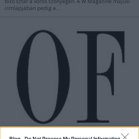
bíró sztár a vörös szőnyegen. A W Magazine májusi
címlapjában pedig a…
Blog -
Do Not Process My Personal Information