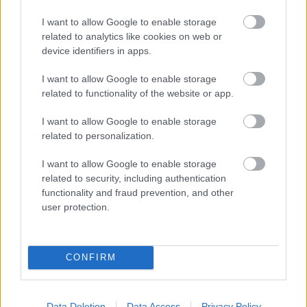
Haute Couture bemutatókról
I want to allow Google to enable storage
*Bianka*
•
2011. július 09.
3
related to analytics like cookies on web or
device identifiers in apps.
A Telegraph divat részlege kiadott egy toplistát,
amin azok az haute couture ruhák szerepelnek,
I want to allow Google to enable storage
amiért akár a fél karjukat is odaadnák. A lista nem
related to functionality of the website or app.
minden helyezettjével értek egyet, de egy biztos a
képek szemet gyönyörködtetőek és érdemes végig
I want to allow Google to enable storage
bogarászni őket.1. Elie Saab - azt…
related to personalization.
I want to allow Google to enable storage
related to security, including authentication
functionality and fraud prevention, and other
user protection.
CONFIRM
Data Deletion
Data Access
Privacy Policy