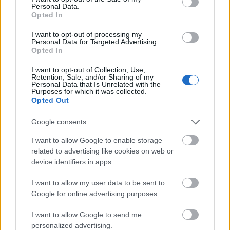
vendégíróként a blogon (a korábbi cikkét ITT
Personal Data.
Opted In
találhatjátok meg), most pedig egy újabb tudósítást
készített nekünk, ezúttal a párizsi Haute Couture
I want to opt-out of processing my
Fashion Week azon bemutatóiról, amelyekről még
Personal Data for Targeted Advertising.
nem esett szó a blogon:Nemrég mutatták…
Opted In
I want to opt-out of Collection, Use,
Végre újra kalapok
Retention, Sale, and/or Sharing of my
Personal Data that Is Unrelated with the
Purposes for which it was collected.
*Bianka*
•
2011. szeptember 23.
3
Opted Out
Az orosz Harper's Bazaar októberi lapszámában
Google consents
Snejana Onopka pózol hihetetlenül jó stílusban.
I want to allow Google to enable storage
Nem csoda, hogy ennyire stílusos a modell stylingja,
related to advertising like cookies on web or
hiszen olyan márkákból válogatták össze az
device identifiers in apps.
összeállításokat, mint Louis Vuitton, Chanel, Jean
Paul Gaultier, Ralph Lauren, Roberto…
I want to allow my user data to be sent to
Google for online advertising purposes.
A Telegraph 10 kedvenc ruhája az
I want to allow Google to send me
personalized advertising.