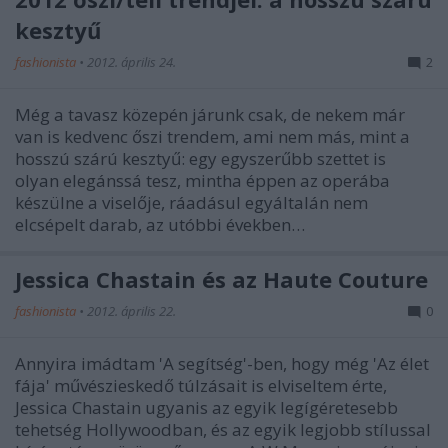
kesztyű
fashionista
•
2012. április 24.
2
Még a tavasz közepén járunk csak, de nekem már
van is kedvenc őszi trendem, ami nem más, mint a
hosszú szárú kesztyű: egy egyszerűbb szettet is
olyan elegánssá tesz, mintha éppen az operába
készülne a viselője, ráadásul egyáltalán nem
elcsépelt darab, az utóbbi években…
Jessica Chastain és az Haute Couture
fashionista
•
2012. április 22.
0
Annyira imádtam 'A segítség'-ben, hogy még 'Az élet
fája' művészieskedő túlzásait is elviseltem érte,
Jessica Chastain ugyanis az egyik legígéretesebb
tehetség Hollywoodban, és az egyik legjobb stílussal