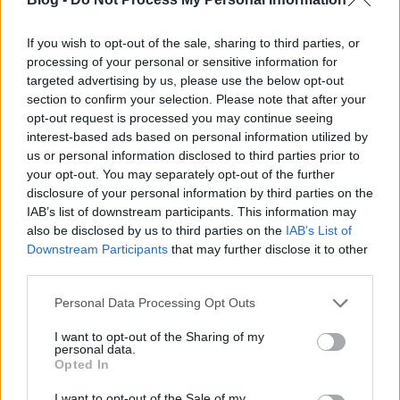
If you wish to opt-out of the sale, sharing to third parties, or
Parfümhíradó áprilisra
processing of your personal or sensitive information for
targeted advertising by us, please use the below opt-out
fashionista
•
2012. március 29.
0
section to confirm your selection. Please note that after your
opt-out request is processed you may continue seeing
interest-based ads based on personal information utilized by
Itt az új szezon, úgyhogy hirtelen elárasztottak
us or personal information disclosed to third parties prior to
minket a parfümgyártók újdonságokkal, így
your opt-out. You may separately opt-out of the further
következzen egy kis körkép arról, hogy milyen
disclosure of your personal information by third parties on the
ínyencségekkel találkozhatunk a parfümériák
IAB’s list of downstream participants. This information may
polcain. 1. Giorgio Armani Code Femme Luna A
also be disclosed by us to third parties on the
IAB’s List of
Giorgio Armani 2 illatvariánssal is jelentkezik idén…
Downstream Participants
that may further disclose it to other
third parties.
Vendégposzt: Bakos Eszter írása a
Please note that this website/app uses one or more Google
Personal Data Processing Opt Outs
párizsi Haute Couture show-król
services and may gather and store information including but
not limited to your visit or usage behaviour. You may click to
I want to opt-out of the Sharing of my
fashionista
•
2012. február 09.
2
personal data.
grant or deny consent to Google and its third-party tags to
Opted In
use your data for below specified purposes in below Google
Bakos Esztert már egyszer köszönthettük
consent section.
I want to opt-out of the Sale of my