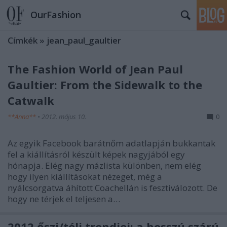
OurFashion
Címkék
»
jean_paul_gaultier
The Fashion World of Jean Paul
Gaultier: From the Sidewalk to the
Catwalk
**Anna**
•
2012. május 10.
0
Az egyik Facebook barátnőm adatlapján bukkantak
fel a kiállításról készült képek nagyjából egy
hónapja. Elég nagy mázlista különben, nem elég
hogy ilyen kiállításokat nézeget, még a
nyálcsorgatva áhított Coachellán is fesztiválozott. De
hogy ne térjek el teljesen a…
2012 őszi/téli trendjei: a hosszú szárú