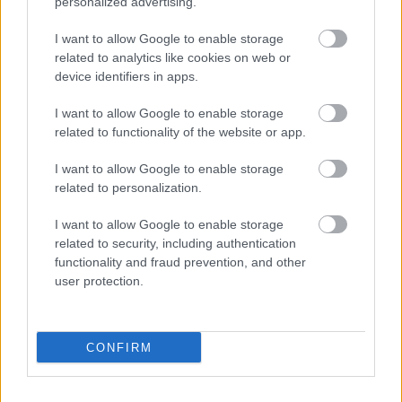
personalized advertising.
véres kézzel még megmarkolta életének utolsó
pillanatában. Vagy talán megártott…
I want to allow Google to enable storage
related to analytics like cookies on web or
Love or hate - Tükrös csizma
device identifiers in apps.
**Anna**
•
2009. június 24.
7
I want to allow Google to enable storage
related to functionality of the website or app.
Exluzívan a Luisaviaroma internetes
I want to allow Google to enable storage
kereskedőportálnak tervezett, exluzív árral (2000 €)
related to personalization.
ellátott, exluzív tervező, Giuseppe Zanotti által
megtervezve. Térd fölé libbenő, tükrökkel kirakott
I want to allow Google to enable storage
tűsarkú csizmáról faggatlak benneteket. Én
related to security, including authentication
imádnám ha rózsaszín talpával…
functionality and fraud prevention, and other
user protection.
MTV Movie Awards - a divat
nézőpontjából
CONFIRM
fashionista
•
2009. június 01.
11