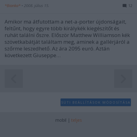
*Bianka*
•
2008. július 15.
12
Amikor ma átfutottam a net-a-porter újdonságait,
feltűnt, hogy egyre több királykék kiegészítőt és
ruhát találni őszre. Először Matthew Williamson kék
szövetkabátját találtam meg, aminek a gallérjáról a
szőrme leszedhető. Az ára 2095 euró. Aztán
következett Giuseppe…
SÜTI BEÁLLÍTÁSOK MÓDOSÍTÁSA
mobil
|
teljes