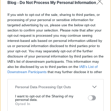
Blog -
Do Not Process My Personal Information
fashionista
•
2011. január 06.
9
If you wish to opt-out of the sale, sharing to third parties, or
Szóltam előre: jön a díjátadószezon. Tegnap este el
processing of your personal or sensitive information for
is indult a dömping a People's Choice Awards-szal.
targeted advertising by us, please use the below opt-out
Természetesen minden úgy zajlott, ahogy ez már
section to confirm your selection. Please note that after your
szokás: gyönyőrű ruhákban, cipőkben és tökéletes
opt-out request is processed you may continue seeing
sminkben vonultak a sztárok, akik többségükben
interest-based ads based on personal information utilized by
inkább a fiatalabb…
us or personal information disclosed to third parties prior to
your opt-out. You may separately opt-out of the further
disclosure of your personal information by third parties on the
Napi Hangulat - Pink world
IAB’s list of downstream participants. This information may
also be disclosed by us to third parties on the
IAB’s List of
*Bianka*
•
2010. június 16.
3
Downstream Participants
that may further disclose it to other
third parties.
Ma reggel megihletett a Lanvin Resort 2011
kollekció. Nektek már van valami pink vagy sötétlila
Please note that this website/app uses one or more Google
Personal Data Processing Opt Outs
services and may gather and store information including but
cuccotok? Nagyon úgy néz ki, hogy be kell szerezni...
not limited to your visit or usage behaviour. You may click to
I want to opt-out of the Sharing of my
personal data.
grant or deny consent to Google and its third-party tags to
Napi kedvenc: kristálytöltényes cipő
Opted In
use your data for below specified purposes in below Google