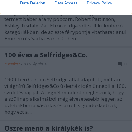
Data Deletion
Data Access
Privacy Policy
Tegnap volt a MTV Movie Awards díjátadó, ahol
főleg az ifjú hollywoodi generáció tagjai számára
termett babér arany popcorn. Robert Pattinson,
Ashley Tisdale, Zac Efron is díjazott volt különböző
kategóriákban, de az este fénypontja vitathatatlanul
Eminem és Sacha Baron Cohen…
100 éves a Selfridges&Co.
*Bianka*
•
2009. április 16.
11
1909-ben Gordon Selfridge által alapított, méltán
vílághírű Selfridges&Co üzletház idén ünnepli a 100.
születésnapját. A cégnél mindent megtesznek, hogy
a szülinap alkalmából még élvezetesebb legyen az
üzleteikben a vásárlás és arról is gondoskodnak,
hogy ezt a…
Őszre menő a királykék is?