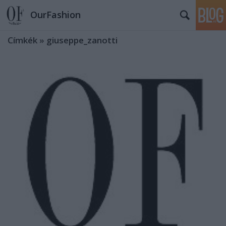
OurFashion
Címkék
»
giuseppe_zanotti