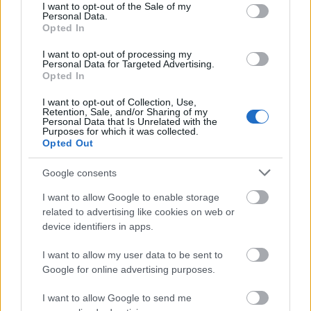
Giuseppe Zanottitól
consent section.
I want to opt-out of the Sale of my
Personal Data.
fashionista
•
2010. április 20.
4
Opted In
I want to opt-out of processing my
A Colette számára tervezett lábbeliért konkrétan fáj
Personal Data for Targeted Advertising.
Opted In
a szívem, legszívesebben azonnal megrendelném
Giuseppe Zanotti 2010-es Cruise kollekciójának ezt
I want to opt-out of Collection, Use,
az álomszép darabját. Mindegyik vászon ballerinát
Retention, Sale, and/or Sharing of my
Personal Data that Is Unrelated with the
két töltény díszít: egy arany és egy ezüst, amelyeket
Purposes for which it was collected.
a Swarovski…
Opted Out
Google consents
Love or Hate? Giuseppe Zanotti
'vérfoltos' táska
I want to allow Google to enable storage
related to advertising like cookies on web or
fashionista
•
2009. október 31.
8
device identifiers in apps.
I want to allow my user data to be sent to
Az érzékeny lelkivilágúak innentől ne olvassanak
Google for online advertising purposes.
tovább, mert a nyugalom megzavarására alkalmas
mondatokat fogok leírni.Szerintem ez a táska olyan,
I want to allow Google to send me
mintha a meggyilkolt Marilyn Monroé lett volna és