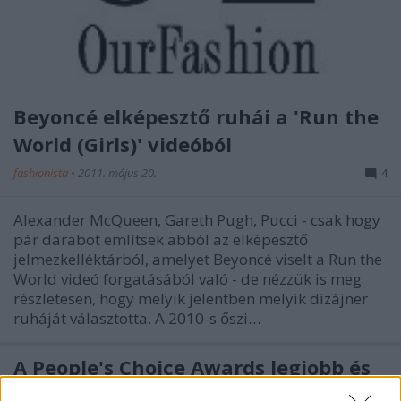
Beyoncé elképesztő ruhái a 'Run the
World (Girls)' videóból
fashionista
•
2011. május 20.
4
Alexander McQueen, Gareth Pugh, Pucci - csak hogy
pár darabot említsek abból az elképesztő
jelmezkelléktárból, amelyet Beyoncé viselt a Run the
World videó forgatásából való - de nézzük is meg
részletesen, hogy melyik jelentben melyik dizájner
ruháját választotta. A 2010-s őszi…
A People's Choice Awards legjobb és
legrosszabb ruhái