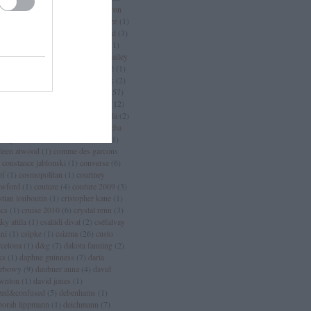
an
(
3
)
chanel sport
(
1
)
charlize theron
charlotte casiraghi
(
1
)
charlotte free
(
1
)
arm
(
2
)
chloé
(
30
)
choo
(
1
)
chopard
(
3
)
istian dior
(
15
)
christian lacroix
(
11
)
istian louboutin
(
53
)
christopher bailey
christopher kane
(
3
)
ciara
(
2
)
ciaté
(
1
)
a maritima
(
1
)
cicciolina
(
1
)
Címkék
(
2
)
mlap
(
4
)
cindy crawford
(
6
)
cipő
(
257
)
rins
(
1
)
clarks
(
1
)
claudia schiffer
(
12
)
nique
(
17
)
close szalon
(
2
)
coachella
(
2
)
ca cola
(
4
)
coco chanel
(
3
)
coco rocha
cogue luomo
(
1
)
coin
(
1
)
colette
(
1
)
lleen atwood
(
1
)
comme des garcons
constance jablonski
(
1
)
converse
(
6
)
pf
(
1
)
cosmopolitan
(
1
)
courtney
awford
(
1
)
couture
(
4
)
couture 2009
(
3
)
stian louboutin
(
1
)
cristopher kane
(
1
)
ocs
(
1
)
cruise 2010
(
6
)
crystal renn
(
3
)
ky attila
(
1
)
családi divat
(
2
)
cséfalvay
nni
(
1
)
csipke
(
1
)
csizma
(
26
)
custo
rcelona
(
1
)
d&g
(
7
)
dakota fanning
(
2
)
ks
(
1
)
daphne guinness
(
7
)
daria
rbowy
(
9
)
daubner anna
(
4
)
david
wnton
(
1
)
david jones
(
1
)
zed&confused
(
5
)
debenhams
(
1
)
borah lippmann
(
1
)
deichmann
(
7
)