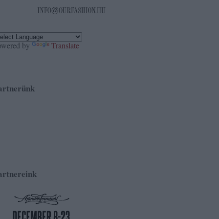
owered by
Translate
artnerünk
artnereink