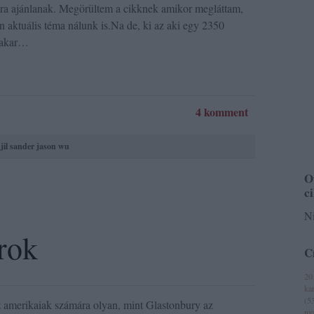
zásra ajánlanak. Megörültem a cikknek amikor megláttam,
gen aktuális téma nálunk is.Na de, ki az aki egy 2350
l akar…
4 komment
jil sander
jason wu
O
c
Ni
rok
C
20
ka
(
5
az amerikaiak számára olyan, mint Glastonbury az
ny