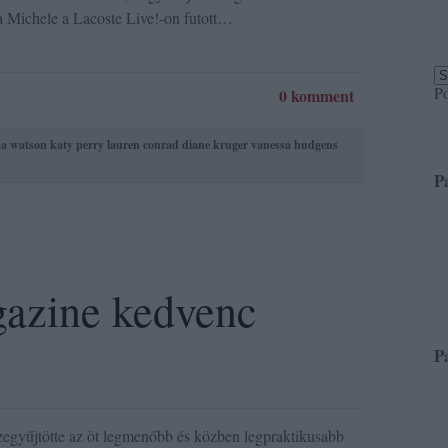
 Michele a Lacoste Live!-on futott…
P
0 komment
a watson
katy perry
lauren conrad
diane kruger
vanessa hudgens
P
azine kedvenc
P
gyűjtötte az öt legmenőbb és közben legpraktikusabb