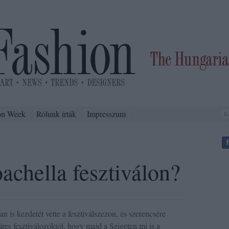
on Week
Rólunk írták
Impresszum
oachella fesztiválon?
an is kezdetét vette a fesztiválszezon, és szerencsére
híres fesztiválozóktól, hogy majd a Szigeten mi is a