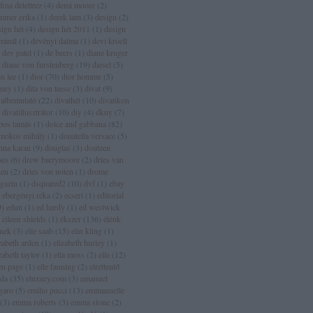
fina delettrez
(
4
)
demi moore
(
2
)
mmer erika
(
1
)
derek lam
(
3
)
design
(
2
)
sign hét
(
4
)
design hét 2011
(
1
)
design
rminál
(
1
)
dévényi dalma
(
1
)
devi kroell
dev patel
(
1
)
de beers
(
1
)
diane kruger
diane von furstenberg
(
19
)
diesel
(
5
)
n lee
(
1
)
dior
(
70
)
dior homme
(
5
)
sney
(
1
)
dita von teese
(
3
)
divat
(
9
)
vatbemutató
(
22
)
divathét
(
10
)
divatikon
divatillusztrátor
(
10
)
diy
(
4
)
dkny
(
7
)
bos tamás
(
1
)
dolce and gabbana
(
82
)
mokos mihály
(
1
)
donatella versace
(
5
)
nna karan
(
9
)
douglas
(
3
)
doutzen
oes
(
6
)
drew barrymoore
(
2
)
dries van
ten
(
2
)
dries von noten
(
1
)
drome
gazin
(
1
)
dsquared2
(
10
)
dvf
(
1
)
ebay
ebergényi réka
(
2
)
ecseri
(
1
)
editorial
9
)
edun
(
1
)
ed hardy
(
1
)
ed westwick
eileen shields
(
1
)
ékszer
(
136
)
élénk
ínek
(
3
)
elie saab
(
15
)
elin kling
(
1
)
zabeth arden
(
1
)
elizabeth hurley
(
1
)
zabeth taylor
(
1
)
ella moss
(
2
)
elle
(
12
)
len page
(
1
)
elle fanning
(
2
)
elrettentő
lda
(
35
)
eluxury.com
(
3
)
emanuel
garo
(
5
)
emilio pucci
(
13
)
emmanuelle
(
3
)
emma roberts
(
3
)
emma stone
(
2
)