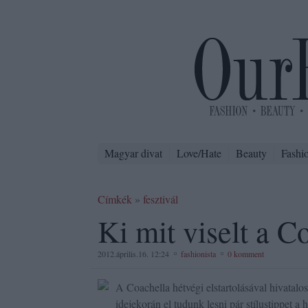
Magyar divat
Love/Hate
Beauty
Fashi
Címkék
»
fesztivál
Ki mit viselt a C
2012.április.16. 12:24
fashionista
0 komment
A Coachella hétvégi elstartolásával hivatalos
idejekorán el tudunk lesni pár stílustippet a 