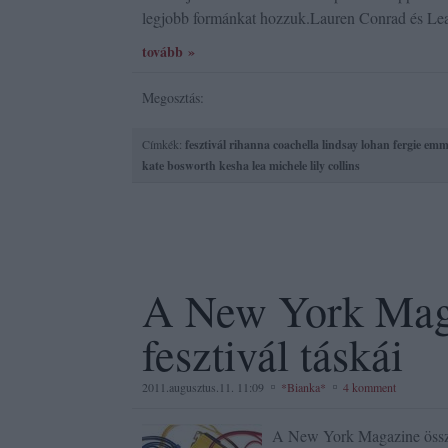
legjobb formánkat hozzuk.Lauren Conrad és Lea
tovább »
Megosztás:
Címkék:
fesztivál
rihanna
coachella
lindsay lohan
fergie
emm
kate bosworth
kesha
lea michele
lily collins
A New York Mag
fesztivál táskái
2011.augusztus.11. 11:09
*Bianka*
4 komment
A New York Magazine össze