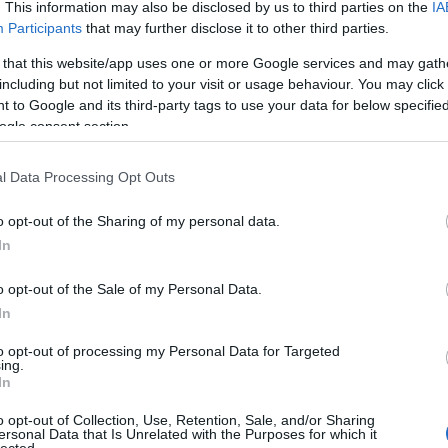
. This information may also be disclosed by us to third parties on the
IA
(
1
)
an
Participants
that may further disclose it to other third parties.
ape
(
1
)
 that this website/app uses one or more Google services and may gath
pl
including but not limited to your visit or usage behaviour. You may click 
ar
 to Google and its third-party tags to use your data for below specifi
je
ogle consent section.
de
si
att
l Data Processing Opt Outs
(
1
)
ax
ba
o opt-out of the Sharing of my personal data.
pi
In
bal
ba
gi
o opt-out of the Sale of my Personal Data.
vi
In
ba
bas
be
to opt-out of processing my Personal Data for Targeted
ing.
be
In
go
fa
jo
o opt-out of Collection, Use, Retention, Sale, and/or Sharing
bi
ersonal Data that Is Unrelated with the Purposes for which it
lected.