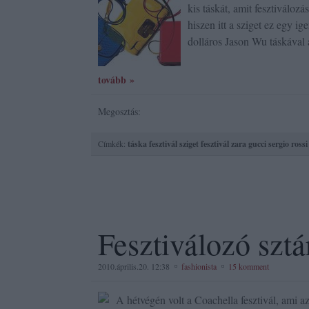
kis táskát, amit fesztiválo
hiszen itt a sziget ez egy i
dolláros Jason Wu táskáva
tovább »
Megosztás:
Címkék:
táska
fesztivál
sziget fesztivál
zara
gucci
sergio rossi
Fesztiválozó sztá
2010.április.20. 12:38
fashionista
15 komment
A hétvégén volt a Coachella fesztivál, ami 