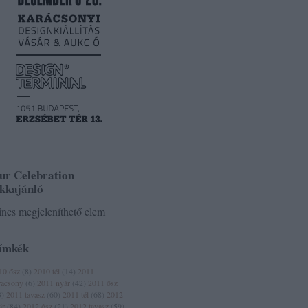
ur Celebration
ikkajánló
ncs megjeleníthető elem
ímkék
10 ősz
(
8
)
2010 tél
(
14
)
2011
racsony
(
6
)
2011 nyár
(
42
)
2011 ősz
3
)
2011 tavasz
(
60
)
2011 tél
(
68
)
2012
ár
(
84
)
2012 ősz
(
21
)
2012 tavasz
(
59
)