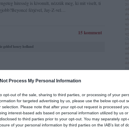
geteg híresség is kivonult, nézzük meg, ki mit viselt, ti
20
ab
legjobb?Beyoncé férjével, Jay-Z-vel…
ab
ad
aga
pr
15 komment
ag
(
2
)
fer
ie geldof
henry holland
al
am
al
del
(
1
)
all
am
Not Process My Personal Information
am
am
iv
to opt-out of the sale, sharing to third parties, or processing of your per
an
formation for targeted advertising by us, please use the below opt-out s
jol
r selection. Please note that after your opt-out request is processed y
an
(
3
)
eing interest-based ads based on personal information utilized by us or
an
disclosed to third parties prior to your opt-out. You may separately opt-
za
losure of your personal information by third parties on the IAB’s list of
lei