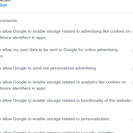
(
1
)
Out
(
1
bl
(
1
)
consents
co
bo
bo
o allow Google to enable storage related to advertising like cookies on
pit
evice identifiers in apps.
(
2
)
bu
o allow my user data to be sent to Google for online advertising
bu
s.
(
5
(
1
)
ca
to allow Google to send me personalized advertising.
ha
ca
(
2
)
o allow Google to enable storage related to analytics like cookies on
(
1
)
evice identifiers in apps.
(
1
)
(
2
)
o allow Google to enable storage related to functionality of the website
ca
br
(
1
)
(
5
)
o allow Google to enable storage related to personalization.
jo
ce
(
9
)
o allow Google to enable storage related to security, including