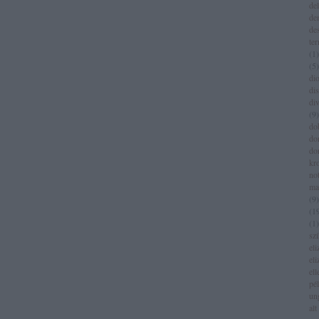
del
de
de
te
(
1
)
(
5
)
dio
di
di
(
9
)
do
do
do
kr
no
ma
(
9
)
(
1
(
1
)
sz
eli
eli
el
pé
un
alt