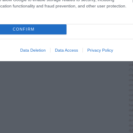
im
cation functionality and fraud prevention, and other user protection.
(
1
)
ch
chr
chr
(
3
)
CONFIRM
ci
cí
cla
cli
Data Deletion
Data Access
Privacy Policy
co
(
8
)
co
(
7
)
co
cr
cri
cr
csá
fa
ba
da
we
do
da
de