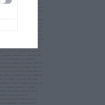
an
(
3
)
chanel sport
(
1
)
charlize theron
charlotte casiraghi
(
1
)
charlotte free
(
1
)
arm
(
2
)
chloé
(
30
)
choo
(
1
)
chopard
(
3
)
istian dior
(
15
)
christian lacroix
(
11
)
istian louboutin
(
53
)
christopher bailey
christopher kane
(
3
)
ciara
(
2
)
ciaté
(
1
)
a maritima
(
1
)
cicciolina
(
1
)
Címkék
(
2
)
mlap
(
4
)
cindy crawford
(
6
)
cipő
(
257
)
rins
(
1
)
clarks
(
1
)
claudia schiffer
(
12
)
nique
(
17
)
close szalon
(
2
)
coachella
(
2
)
ca cola
(
4
)
coco chanel
(
3
)
coco rocha
cogue luomo
(
1
)
coin
(
1
)
colette
(
1
)
lleen atwood
(
1
)
comme des garcons
constance jablonski
(
1
)
converse
(
6
)
pf
(
1
)
cosmopolitan
(
1
)
courtney
awford
(
1
)
couture
(
4
)
couture 2009
(
3
)
stian louboutin
(
1
)
cristopher kane
(
1
)
ocs
(
1
)
cruise 2010
(
6
)
crystal renn
(
3
)
ky attila
(
1
)
családi divat
(
2
)
cséfalvay
nni
(
1
)
csipke
(
1
)
csizma
(
26
)
custo
rcelona
(
1
)
d&g
(
7
)
dakota fanning
(
2
)
ks
(
1
)
daphne guinness
(
7
)
daria
rbowy
(
9
)
daubner anna
(
4
)
david
wnton
(
1
)
david jones
(
1
)
zed&confused
(
5
)
debenhams
(
1
)
borah lippmann
(
1
)
deichmann
(
7
)