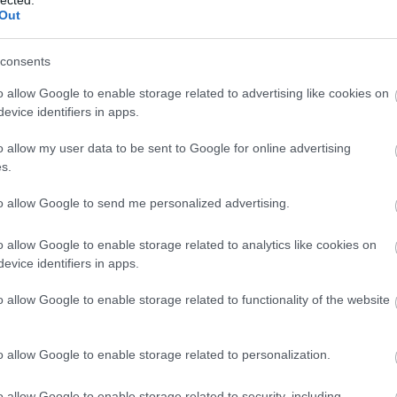
(
1
)
Out
(
1
özelgő esküvője miatt egész Anglia lázban ég és
bl
 magazinok, ami csak a témával kapcsolatos, például:-
(
1
)
consents
co
lt Whistles blúzt újra piacra dobták,…
bo
bo
o allow Google to enable storage related to advertising like cookies on
pit
evice identifiers in apps.
(
2
)
7 komment
bu
o allow my user data to be sent to Google for online advertising
bu
s.
(
5
stone
freja beha erichsen
(
1
)
ca
to allow Google to send me personalized advertising.
ha
ca
(
2
)
o allow Google to enable storage related to analytics like cookies on
Következő oldal »
(
1
)
evice identifiers in apps.
(
1
)
(
2
)
o allow Google to enable storage related to functionality of the website
ca
br
(
1
)
(
5
)
o allow Google to enable storage related to personalization.
jo
ce
(
9
)
o allow Google to enable storage related to security, including