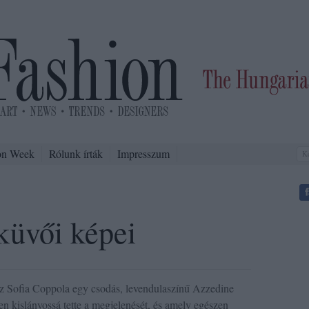
on Week
Rólunk írták
Impresszum
küvői képei
z Sofia Coppola egy csodás, levendulaszínű Azzedine
n kislányossá tette a megjelenését, és amely egészen