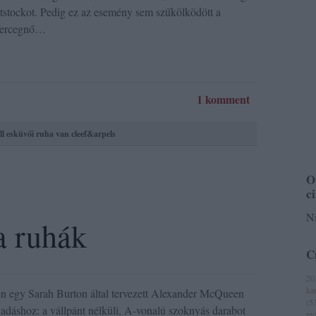
ttstockot. Pedig ez az esemény sem szűkölködött a
 hercegnő…
1 komment
ll
esküvői ruha
van cleef&arpels
O
c
Ni
a ruhák
C
20
ka
tén egy Sarah Burton által tervezett Alexander McQueen
(
5
ogadáshoz: a vállpánt nélküli, A-vonalú szoknyás darabot
ny