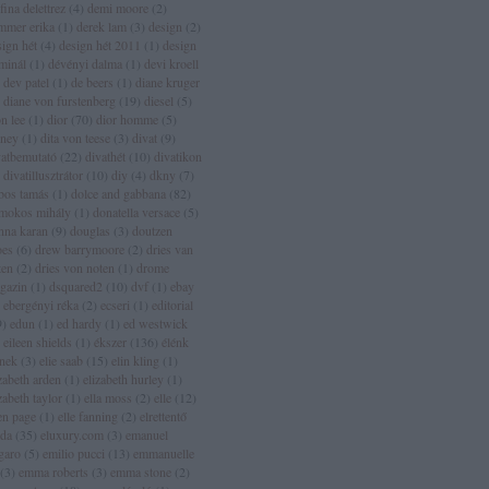
fina delettrez
(
4
)
demi moore
(
2
)
mmer erika
(
1
)
derek lam
(
3
)
design
(
2
)
sign hét
(
4
)
design hét 2011
(
1
)
design
rminál
(
1
)
dévényi dalma
(
1
)
devi kroell
dev patel
(
1
)
de beers
(
1
)
diane kruger
diane von furstenberg
(
19
)
diesel
(
5
)
n lee
(
1
)
dior
(
70
)
dior homme
(
5
)
sney
(
1
)
dita von teese
(
3
)
divat
(
9
)
vatbemutató
(
22
)
divathét
(
10
)
divatikon
divatillusztrátor
(
10
)
diy
(
4
)
dkny
(
7
)
bos tamás
(
1
)
dolce and gabbana
(
82
)
mokos mihály
(
1
)
donatella versace
(
5
)
nna karan
(
9
)
douglas
(
3
)
doutzen
oes
(
6
)
drew barrymoore
(
2
)
dries van
ten
(
2
)
dries von noten
(
1
)
drome
gazin
(
1
)
dsquared2
(
10
)
dvf
(
1
)
ebay
ebergényi réka
(
2
)
ecseri
(
1
)
editorial
9
)
edun
(
1
)
ed hardy
(
1
)
ed westwick
eileen shields
(
1
)
ékszer
(
136
)
élénk
ínek
(
3
)
elie saab
(
15
)
elin kling
(
1
)
zabeth arden
(
1
)
elizabeth hurley
(
1
)
zabeth taylor
(
1
)
ella moss
(
2
)
elle
(
12
)
len page
(
1
)
elle fanning
(
2
)
elrettentő
lda
(
35
)
eluxury.com
(
3
)
emanuel
garo
(
5
)
emilio pucci
(
13
)
emmanuelle
(
3
)
emma roberts
(
3
)
emma stone
(
2
)