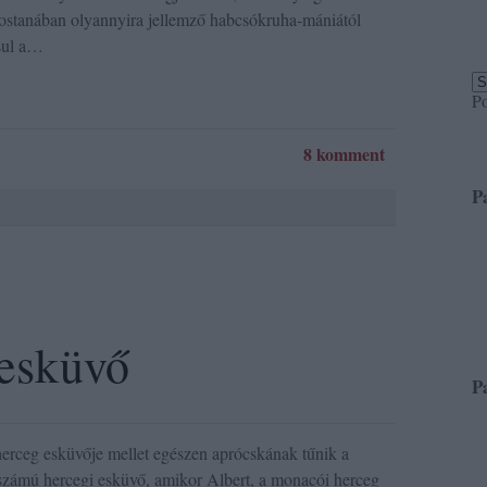
ostanában olyannyira jellemző habcsókruha-mániától
sul a…
P
8 komment
P
 esküvő
P
erceg esküvője mellet egészen aprócskának tűnik a
 számú hercegi esküvő, amikor Albert, a monacói herceg