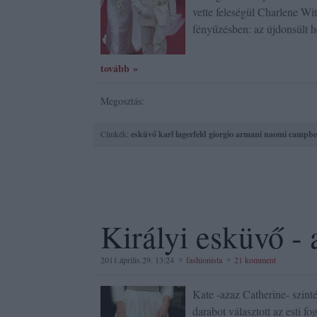
vette feleségül Charlene Wi
fényűzésben: az újdonsült
tovább »
Megosztás:
Címkék:
esküvő
karl lagerfeld
giorgio armani
naomi campbe
Királyi esküvő - 
2011.április.29. 13:24
fashionista
21 komment
Kate -azaz Catherine- szin
darabot választott az esti f