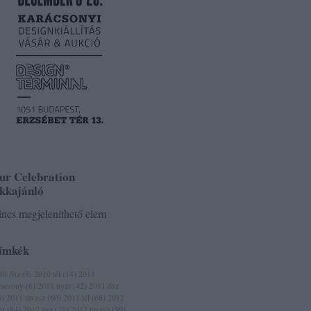
ur Celebration
ikkajánló
ncs megjeleníthető elem
ímkék
10 ősz
(
8
)
2010 tél
(
14
)
2011
racsony
(
6
)
2011 nyár
(
42
)
2011 ősz
3
)
2011 tavasz
(
60
)
2011 tél
(
68
)
2012
ár
(
84
)
2012 ősz
(
21
)
2012 tavasz
(
59
)