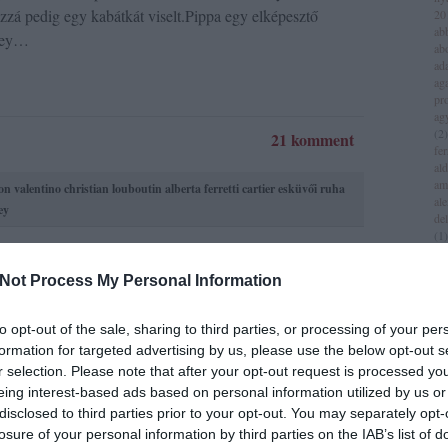
hozzá pedig egy kabátkát viselt.Pippa egy elképesztő
20
ab
ley…
ab
ad
aga
pr
ag
(
2
)
21 komment
fer
al
am
on
valentino
christian louboutin
alberta ferretti
cartier
esküvői ruha
al
ey
del
(
1
)
all
am
Not Process My Personal Information
am
am
iv
to opt-out of the sale, sharing to third parties, or processing of your per
yasszonynak
an
formation for targeted advertising by us, please use the below opt-out s
jol
r selection. Please note that after your opt-out request is processed y
an
(
1
)
eing interest-based ads based on personal information utilized by us or
an
disclosed to third parties prior to your opt-out. You may separately opt-
za
ői címlapjait már láthattátok, most pedig végre
losure of your personal information by third parties on the IAB’s list of
lei