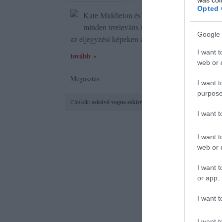
Opted 
Kate Middleton és Vilmos herceg vészesen k
minden irreleváns információt megosztanak a
Google 
az eljegyzési képeken a leendő feleség által vise
I want t
tovább »
web or d
Megosztás:
I want t
purpose
Címkék:
esküvő
vogue
esküvői ruha
natalia vodianova
lara 
I want 
I want t
web or d
I want t
or app.
I want t
I want t