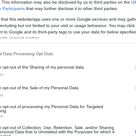
. This information may also be disclosed by us to third parties on the
IA
(
1
)
szú, ám annál szebb ruhákkal fotózott sorozat. Nem
an
Participants
that may further disclose it to other third parties.
 nem kap el az a hatalmas, mindent elsöprő "nagy nap"
ape
nül…
(
1
)
 that this website/app uses one or more Google services and may gath
pl
including but not limited to your visit or usage behaviour. You may click 
ar
 to Google and its third-party tags to use your data for below specifi
je
ogle consent section.
de
si
2 komment
att
l Data Processing Opt Outs
(
1
)
ax
tavasz
ba
o opt-out of the Sharing of my personal data.
pi
In
bal
ba
gi
o opt-out of the Sale of my Personal Data.
vi
In
ba
bas
 címlap a hercegi
be
to opt-out of processing my Personal Data for Targeted
ing.
be
re
In
go
fa
jo
o opt-out of Collection, Use, Retention, Sale, and/or Sharing
bi
ersonal Data that Is Unrelated with the Purposes for which it
lected.