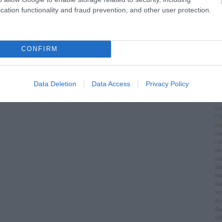
im
cation functionality and fraud prevention, and other user protection.
(
1
)
ch
chr
chr
(
3
)
CONFIRM
ci
cí
cla
cli
Data Deletion
Data Access
Privacy Policy
co
(
8
)
co
(
7
)
co
cr
cri
cr
csá
fa
ba
da
we
do
da
de