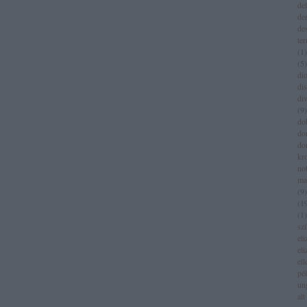
del
de
de
te
(
1
)
(
5
)
dio
di
di
(
9
)
do
do
do
kr
no
ma
(
9
)
(
1
(
1
)
sz
eli
eli
el
pé
un
alt