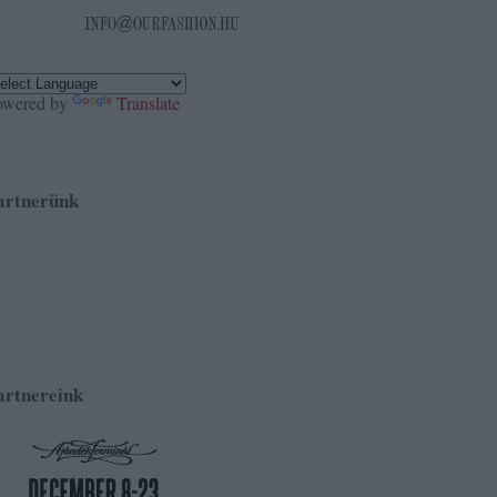
owered by
Translate
artnerünk
artnereink