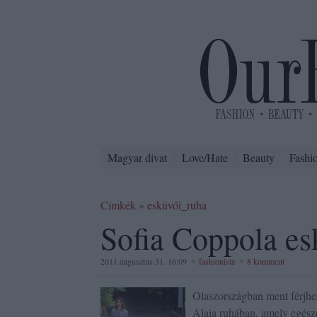
Magyar divat
Love/Hate
Beauty
Fashi
Címkék
»
esküvői_ruha
Sofia Coppola es
2011.augusztus.31. 16:09
fashionista
8 komment
Olaszországban ment férjhe
Alaia ruhában, amely egésze