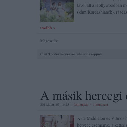
távol áll a Hollywoodban m
(khm Kardashianék), ráadá
tovább »
Megosztás:
Címkék:
esküvő
esküvői ruha
sofia coppola
A másik hercegi
2011.július.05. 16:25
fashionista
1 komment
Kate Middleton és Vilmos h
hétvége eseménye, a kettes