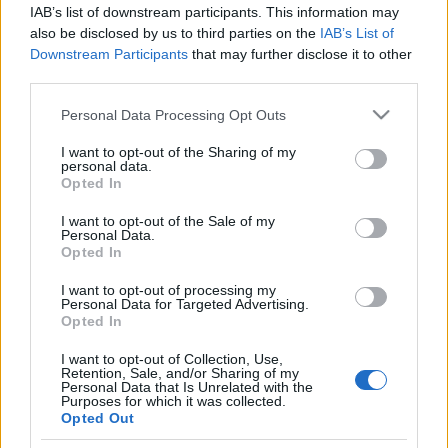
IAB’s list of downstream participants. This information may
pillanataiban
also be disclosed by us to third parties on the
IAB’s List of
Downstream Participants
that may further disclose it to other
fashionista
•
2011. november 10.
24
third parties.
Please note that this website/app uses one or more Google
Természetesen a címmel lehet vitatkozni, de az
Personal Data Processing Opt Outs
services and may gather and store information including but
biztos, hogy a tegnap este lezajlott a Victoria's Secret
not limited to your visit or usage behaviour. You may click to
I want to opt-out of the Sharing of my
divatbemutatón gyönyörűszép modellek vonultak a
personal data.
grant or deny consent to Google and its third-party tags to
szokásosan színpadias stílusban feltuningot
Opted In
use your data for below specified purposes in below Google
fehérneműkben. A látványos show-n Jay-Z, Kanye
consent section.
West, Nicki Minaj és Adam Levine is…
I want to opt-out of the Sale of my
Personal Data.
Opted In
Napi Kedvenc - fekete modellek az ID
I want to opt-out of processing my
Magazin címlapján
Personal Data for Targeted Advertising.
Opted In
*Bianka*
•
2009. augusztus 28.
0
I want to opt-out of Collection, Use,
Retention, Sale, and/or Sharing of my
Personal Data that Is Unrelated with the
A Vogue Italia fekete lapszáma után nem meglepő
Purposes for which it was collected.
az ID Magazin szeptemberi borítója, amin 4 csinos
Opted Out
fekete lány szerepel. A Chanel Iman, Jourdan Dunn,