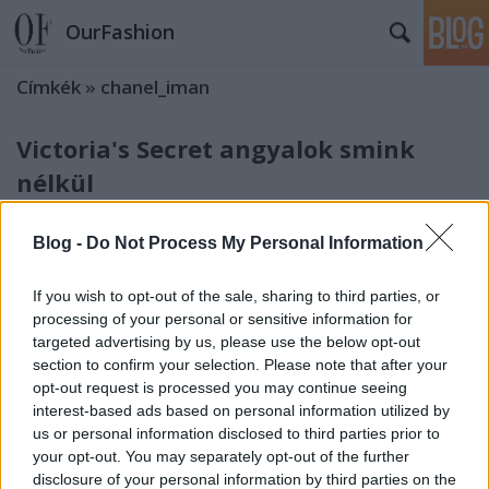
OurFashion
Címkék
»
chanel_iman
Victoria's Secret angyalok smink
nélkül
fashionista
•
2012. február 13.
6
Blog -
Do Not Process My Personal Information
Az egyik leghíresebb casting director, Douglas Perett
készítette a lent látható smink nélküli fotókat a világ
If you wish to opt-out of the sale, sharing to third parties, or
leghíresebb modelljeiről, most pedig egy könyvet ad
processing of your personal or sensitive information for
targeted advertising by us, please use the below opt-out
ki a képekkel Wild Things címen. A 2000 és 2010
section to confirm your selection. Please note that after your
között készített polaroidokon a sminkeletlenség
opt-out request is processed you may continue seeing
miatt talán kicsit…
interest-based ads based on personal information utilized by
us or personal information disclosed to third parties prior to
A földkerekség legszexibb női a
your opt-out. You may separately opt-out of the further
disclosure of your personal information by third parties on the
Victoria's Secret bemutató legjobb