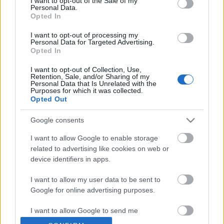
I want to opt-out of the Sale of my
Blogajánló: A Burzsujok megmondják
Personal Data.
Opted In
hol vegyünk használt Guccit!
I want to opt-out of processing my
*Bianka*
•
2010. január 18.
1
Personal Data for Targeted Advertising.
Opted In
A távol-keleti hamisítóknál már csak
I want to opt-out of Collection, Use,
egyvalamit gyűlölnek jobban a luxusmárkák: az
Retention, Sale, and/or Sharing of my
Personal Data that Is Unrelated with the
eBay-t, ami lehetőséget ad arra, hogy az egész
Purposes for which it was collected.
világon árusíthassák azokat. Valljuk be, mi is
Opted Out
morcosak lennénk, ha az…
Google consents
Blogajánló
I want to allow Google to enable storage
related to advertising like cookies on web or
*Bianka*
•
2009. augusztus 28.
0
device identifiers in apps.
Az Otthon, édes blog ezúttal Alexander Wang
I want to allow my user data to be sent to
műhelyéről rántja le a leplet. Kattintsatok ide,
Google for online advertising purposes.
további képekért.
I want to allow Google to send me
personalized advertising.