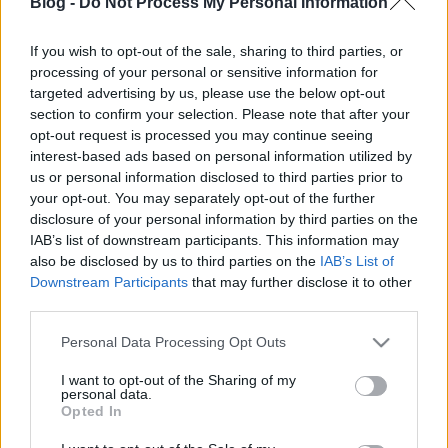
fashionista
•
2011. február 18.
0
Blog -
Do Not Process My Personal Information
Miss Moss egymás mellé tesz két képet. Ez elsőre
If you wish to opt-out of the sale, sharing to third parties, or
nem hangzik agysebészetnek, de ha megnézitek a
processing of your personal or sensitive information for
targeted advertising by us, please use the below opt-out
képeket, láthatjátok, hogy milyen tehetségesen
section to confirm your selection. Please note that after your
válogat ki street style vagy más típusú divatfotókat,
opt-out request is processed you may continue seeing
amelyek őt valamilyen módon egy-egy műalkotásra,
interest-based ads based on personal information utilized by
régi filmplakátra vagy épp egy…
us or personal information disclosed to third parties prior to
your opt-out. You may separately opt-out of the further
Blogajánló: HeStyle interjú
disclosure of your personal information by third parties on the
IAB’s list of downstream participants. This information may
*Bianka*
•
2010. március 05.
0
also be disclosed by us to third parties on the
IAB’s List of
Downstream Participants
that may further disclose it to other
HeStyle:Nem vitás, az OurFashion mára az egyik
third parties.
legjobb és legolvasottabb magyar divatbloggá vált.
Please note that this website/app uses one or more Google
Hasznos tanácsokkal és remek cikkekkel segítenek
Personal Data Processing Opt Outs
services and may gather and store information including but
eligazodni az aktuális trendek között, a
not limited to your visit or usage behaviour. You may click to
I want to opt-out of the Sharing of my
divatrajongók és a szakmabeliek nagy örömére.
personal data.
grant or deny consent to Google and its third-party tags to
Igazi sikersztori ez, amelyet nemsokára egy…
Opted In
use your data for below specified purposes in below Google
consent section.