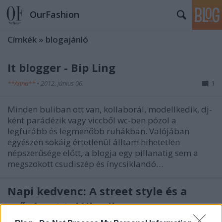
OurFashion
Címkék
»
blogajánló
It blogger - Bip Ling
**Anna**
•
2012. június 06.
1
Minden buliban ott van, kollaborál, modellkedik, dj-
ként parádézik vagy viccből wc-ben pózol a
legfurább és legmenőbb ruhákban. Valójában
egyészen sokáig értetlenül álltam hihetetlen
népszerűsége előtt, a blogja egy pillanatig sem a
megszokott csudiszép és ínycsiklandó…
Napi kedvenc: A street style és a
művészet találkozik