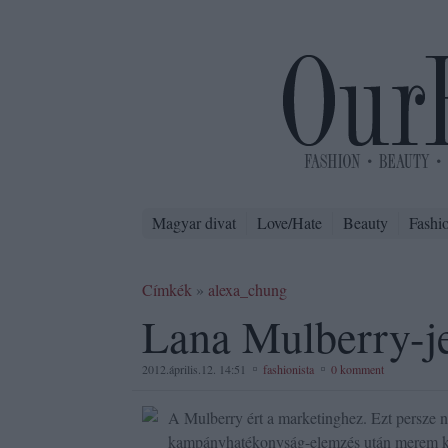
Magyar divat
Love/Hate
Beauty
Fashi
Címkék
»
alexa_chung
Lana Mulberry-j
2012.április.12. 14:51
fashionista
0 komment
A Mulberry ért a marketinghez. Ezt persze 
kampányhatékonyság-elemzés után merem kij