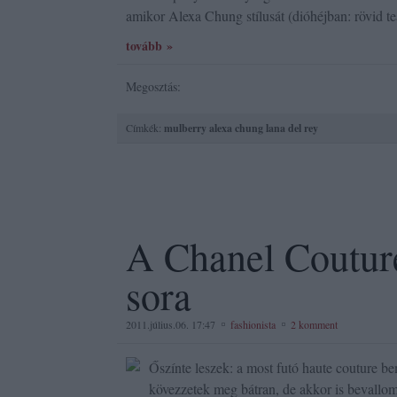
amikor Alexa Chung stílusát (dióhéjban: rövid t
tovább »
Megosztás:
Címkék:
mulberry
alexa chung
lana del rey
A Chanel Coutur
sora
2011.július.06. 17:47
fashionista
2 komment
Őszínte leszek: a most futó haute couture b
kövezzetek meg bátran, de akkor is bevallom: