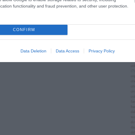
im
cation functionality and fraud prevention, and other user protection.
(
1
)
ch
chr
chr
(
3
)
CONFIRM
ci
cí
cla
cli
Data Deletion
Data Access
Privacy Policy
co
(
8
)
co
(
7
)
co
cr
cri
cr
csá
fa
ba
da
we
do
da
de