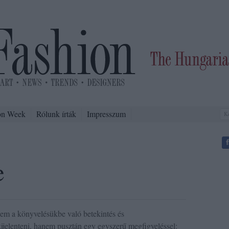
on Week
Rólunk írták
Impresszum
e
nem a könyvelésükbe való betekintés és
elenteni, hanem pusztán egy egyszerű megfigyeléssel: