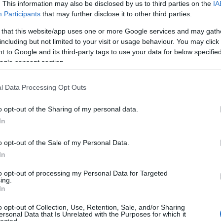
eledtével a brit ELLE magazin minden évben
. This information may also be disclosed by us to third parties on the
IA
(
1
)
an
e egy hírességekkel teli esemény keretében át is adja a
Participants
that may further disclose it to other third parties.
ape
 történt, és annak ellenére, hogy Coco Rocha és Cheryl
(
1
)
 that this website/app uses one or more Google services and may gath
nt, a nagy kedvencemet…
pl
including but not limited to your visit or usage behaviour. You may click 
ar
 to Google and its third-party tags to use your data for below specifi
je
ogle consent section.
de
si
att
8 komment
l Data Processing Opt Outs
(
1
)
ax
ba
o opt-out of the Sharing of my personal data.
yves saint laurent
coco rocha
blake lively
alexa chung
pi
In
bal
ba
gi
o opt-out of the Sale of my Personal Data.
vi
In
ba
bas
be
Awards - a győztesek
to opt-out of processing my Personal Data for Targeted
ing.
be
In
go
eg
fa
jo
o opt-out of Collection, Use, Retention, Sale, and/or Sharing
bi
ersonal Data that Is Unrelated with the Purposes for which it
lected.