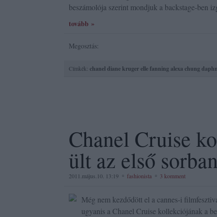
beszámolója szerint mondjuk a backstage-ben i
tovább »
Megosztás:
Címkék:
chanel
diane kruger
elle fanning
alexa chung
daphn
Chanel Cruise ko
ült az első sorba
2011.május.10. 13:19
fashionista
3 komment
Még nem kezdődött el a cannes-i filmfesztivál
ugyanis a Chanel Cruise kollekciójának a be