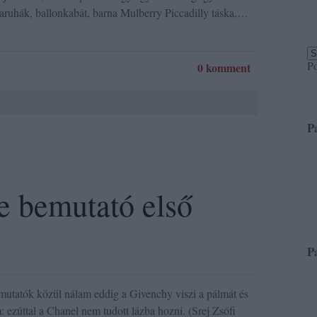
earuhák, ballonkabát, barna Mulberry Piccadilly táska,…
P
0 komment
P
e bemutató első
P
emutatók közül nálam eddig a Givenchy viszi a pálmát és
 ezúttal a Chanel nem tudott lázba hozni. (Srej Zsófi