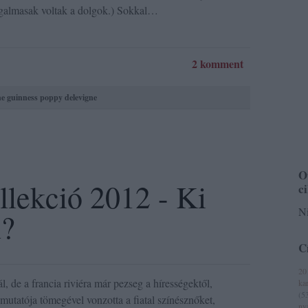
zgalmasak voltak a dolgok.) Sokkal…
2 komment
e guinness
poppy delevigne
O
llekció 2012 - Ki
c
Ni
n?
C
20
, de a francia riviéra már pezseg a hírességektől,
ka
(
5
mutatója tömegével vonzotta a fiatal színésznőket,
ny