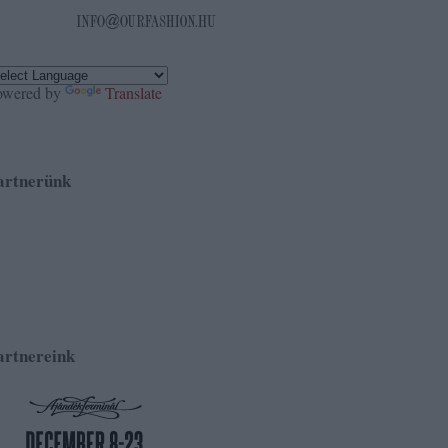
owered by
Translate
artnerünk
artnereink