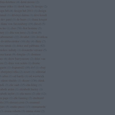
fina delettrez
(
4
)
demi moore
(
2
)
mmer erika
(
1
)
derek lam
(
3
)
design
(
2
)
sign hét
(
4
)
design hét 2011
(
1
)
design
rminál
(
1
)
dévényi dalma
(
1
)
devi kroell
dev patel
(
1
)
de beers
(
1
)
diane kruger
diane von furstenberg
(
19
)
diesel
(
5
)
n lee
(
1
)
dior
(
70
)
dior homme
(
5
)
sney
(
1
)
dita von teese
(
3
)
divat
(
9
)
vatbemutató
(
22
)
divathét
(
10
)
divatikon
divatillusztrátor
(
10
)
diy
(
4
)
dkny
(
7
)
bos tamás
(
1
)
dolce and gabbana
(
82
)
mokos mihály
(
1
)
donatella versace
(
5
)
nna karan
(
9
)
douglas
(
3
)
doutzen
oes
(
6
)
drew barrymoore
(
2
)
dries van
ten
(
2
)
dries von noten
(
1
)
drome
gazin
(
1
)
dsquared2
(
10
)
dvf
(
1
)
ebay
ebergényi réka
(
2
)
ecseri
(
1
)
editorial
9
)
edun
(
1
)
ed hardy
(
1
)
ed westwick
eileen shields
(
1
)
ékszer
(
136
)
élénk
ínek
(
3
)
elie saab
(
15
)
elin kling
(
1
)
zabeth arden
(
1
)
elizabeth hurley
(
1
)
zabeth taylor
(
1
)
ella moss
(
2
)
elle
(
12
)
len page
(
1
)
elle fanning
(
2
)
elrettentő
lda
(
35
)
eluxury.com
(
3
)
emanuel
garo
(
5
)
emilio pucci
(
13
)
emmanuelle
(
3
)
emma roberts
(
3
)
emma stone
(
2
)