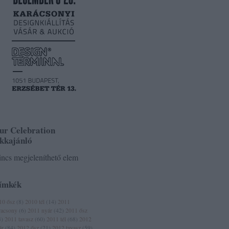
ur Celebration
ikkajánló
ncs megjeleníthető elem
ímkék
10 ősz
(
8
)
2010 tél
(
14
)
2011
racsony
(
6
)
2011 nyár
(
42
)
2011 ősz
3
)
2011 tavasz
(
60
)
2011 tél
(
68
)
2012
ár
(
84
)
2012 ősz
(
21
)
2012 tavasz
(
59
)