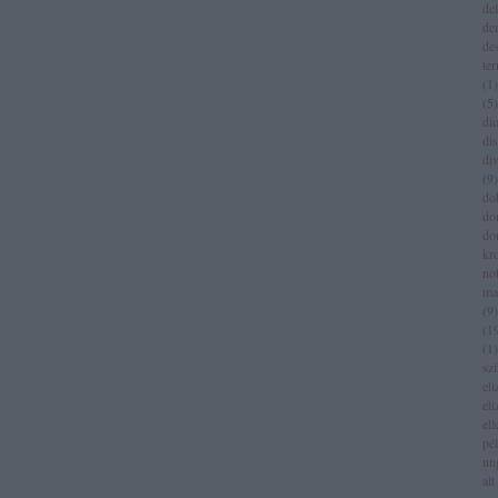
del
de
de
te
(
1
)
(
5
)
dio
di
di
(
9
)
do
do
do
kr
no
ma
(
9
)
(
1
(
1
)
sz
eli
eli
el
pé
un
alt