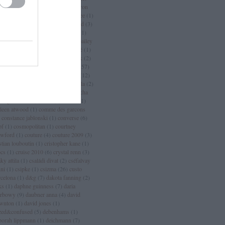
an
(
3
)
chanel sport
(
1
)
charlize theron
charlotte casiraghi
(
1
)
charlotte free
(
1
)
arm
(
2
)
chloé
(
30
)
choo
(
1
)
chopard
(
3
)
istian dior
(
15
)
christian lacroix
(
11
)
istian louboutin
(
53
)
christopher bailey
christopher kane
(
3
)
ciara
(
2
)
ciaté
(
1
)
a maritima
(
1
)
cicciolina
(
1
)
Címkék
(
2
)
mlap
(
4
)
cindy crawford
(
6
)
cipő
(
257
)
rins
(
1
)
clarks
(
1
)
claudia schiffer
(
12
)
nique
(
17
)
close szalon
(
2
)
coachella
(
2
)
ca cola
(
4
)
coco chanel
(
3
)
coco rocha
cogue luomo
(
1
)
coin
(
1
)
colette
(
1
)
lleen atwood
(
1
)
comme des garcons
constance jablonski
(
1
)
converse
(
6
)
pf
(
1
)
cosmopolitan
(
1
)
courtney
awford
(
1
)
couture
(
4
)
couture 2009
(
3
)
stian louboutin
(
1
)
cristopher kane
(
1
)
ocs
(
1
)
cruise 2010
(
6
)
crystal renn
(
3
)
ky attila
(
1
)
családi divat
(
2
)
cséfalvay
nni
(
1
)
csipke
(
1
)
csizma
(
26
)
custo
rcelona
(
1
)
d&g
(
7
)
dakota fanning
(
2
)
ks
(
1
)
daphne guinness
(
7
)
daria
rbowy
(
9
)
daubner anna
(
4
)
david
wnton
(
1
)
david jones
(
1
)
zed&confused
(
5
)
debenhams
(
1
)
borah lippmann
(
1
)
deichmann
(
7
)