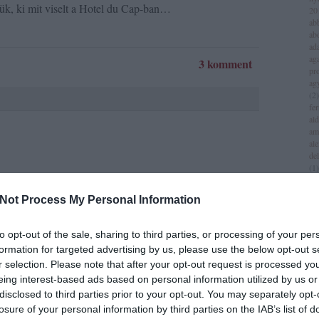
ük, ki mit viselt a Hotel du Cap-ban…
20
ab
ab
ad
aga
3 komment
pr
ag
(
2
)
fer
al
am
al
del
(
1
)
all
lt a legjobban
am
Not Process My Personal Information
am
am
Style Awards
iv
to opt-out of the sale, sharing to third parties, or processing of your per
an
formation for targeted advertising by us, please use the below opt-out s
jol
r selection. Please note that after your opt-out request is processed y
an
(
3
)
eing interest-based ads based on personal information utilized by us or
an
disclosed to third parties prior to your opt-out. You may separately opt-
za
losure of your personal information by third parties on the IAB’s list of
lei