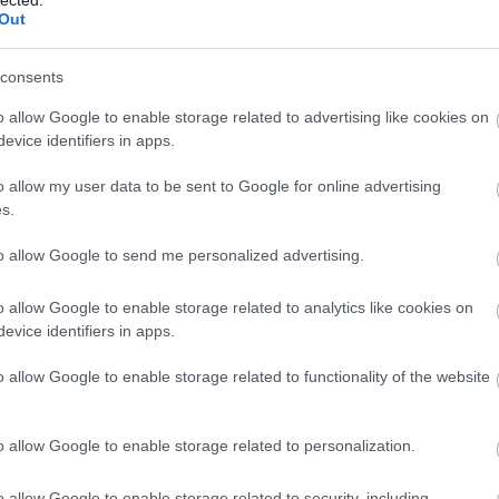
(
1
)
Out
(
1
bl
 idén szomorkásan indult: a rendezvényt egy Lee
(
1
)
és nyitotta meg, melynek részeként még egy Nick
consents
co
bo
kvideót is levetítettek, majd az Alexander McQueen
bo
o allow Google to enable storage related to advertising like cookies on
ton kapott díjat: az…
pit
evice identifiers in apps.
(
2
)
bu
o allow my user data to be sent to Google for online advertising
bu
s.
(
5
(
1
)
2 komment
ca
to allow Google to send me personalized advertising.
ha
ca
l
claudia schiffer
alexander mcqueen
lily cole
lara stone
emma roberts
(
2
)
o allow Google to enable storage related to analytics like cookies on
(
1
)
evice identifiers in apps.
(
1
)
(
2
)
o allow Google to enable storage related to functionality of the website
ca
br
Következő oldal »
(
1
)
(
5
)
o allow Google to enable storage related to personalization.
jo
ce
(
9
)
o allow Google to enable storage related to security, including