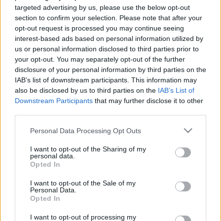
targeted advertising by us, please use the below opt-out
**Anna**
•
2012. július 20.
0
section to confirm your selection. Please note that after your
opt-out request is processed you may continue seeing
Ek Thongprasert eredetileg csak öntött szilikon
interest-based ads based on personal information utilized by
ékszereket tervezett, de a Libertyben rendezett
us or personal information disclosed to third parties prior to
eseményre (kivételesen a tervezők is jelen voltak,
your opt-out. You may separately opt-out of the further
nem csak az üvegek mögött a nevemet kiabáló
disclosure of your personal information by third parties on the
különlegességek) feldobta a matt alkotásokat a
IAB’s list of downstream participants. This information may
csillogó kövekkel. Ha végre nem kellene…
also be disclosed by us to third parties on the
IAB’s List of
Downstream Participants
that may further disclose it to other
third parties.
Nyakbavalók
Please note that this website/app uses one or more Google
Personal Data Processing Opt Outs
fashionista
•
2012. július 11.
1
services and may gather and store information including but
not limited to your visit or usage behaviour. You may click to
I want to opt-out of the Sharing of my
personal data.
Naponta tonnányi csodás nyaklánc képébe botlok a
grant or deny consent to Google and its third-party tags to
Opted In
neten (sajnos főként a Pinterest a vétkes ebben). Van
use your data for below specified purposes in below Google
ami a feltűnő színe miatt ragadja meg a tekintetet,
consent section.
I want to opt-out of the Sale of my
más darabok az óriási, csillogó köveikkel
Personal Data.
Opted In
kápráztatnak el, de persze diszkrét, finoman elegáns
darabokat is találni - persze…
I want to opt-out of processing my