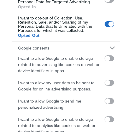
Personal Data for Targeted Advertising.
Opted In
Fülönfüggősdi
I want to opt-out of Collection, Use,
fashionista
•
2012. július 05.
3
Retention, Sale, and/or Sharing of my
Personal Data that Is Unrelated with the
Purposes for which it was collected.
Annyira meleg van, hogy a legkényelmesebb feltűzni,
Opted Out
copfba fogni vagy befonni a hajunkat - ez pedig
remek apropóként szolgál arra, hogy
Google consents
látványosabbnál látványosabb fülbevalókkal,
I want to allow Google to enable storage
klipszekkel és függőkkel dobjuk fel a
related to advertising like cookies on web or
megjelenésünket. Szerencsére most szinte minden
device identifiers in apps.
divatos: a…
I want to allow my user data to be sent to
Google for online advertising purposes.
Love or Hate? - Chanel Resort
I want to allow Google to send me
Collection 2013
personalized advertising.
*Bianka*
•
2012. július 02.
1
I want to allow Google to enable storage
related to analytics like cookies on web or
Vegyes érzelmekkel fogadtam a Chanel Resort 2013-
device identifiers in apps.