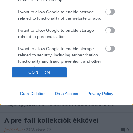
as kollekcióját, ami szerintem nagyon kaotikusra
sikerült. Az arany-fehér darabokat látva szinte
I want to allow Google to enable storage
teljesen McQueen érzésem van, aztán pedig jönnek
related to functionality of the website or app.
azok a suta tornacipők és korántsem kecses
magassarkúak és a hozzájuk tartozó pasztell…
I want to allow Google to enable storage
related to personalization.
Ékszerre fel!
I want to allow Google to enable storage
related to security, including authentication
fashionista
•
2012. június 23.
0
functionality and fraud prevention, and other
user protection.
Mindig is a minimalista stílus híve voltam, nem
CONFIRM
szerettem sok ékszert hordani, egyedül
fülbevalóknál merészkedtem vadabb vizekre és
viseltem egy-két nagyobb méretű darabot. Erre most
Data Deletion
Data Access
Privacy Policy
valami bekattant. Gigászi karkötőket vásárolok,
majd egyszerre 8-10 darabot viselek belőlük.…
A pre-fall kollekciók ékkövei
fashionista
•
2012. június 20.
0