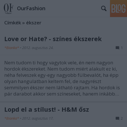
OurFashion
Címkék
»
ékszer
Love or Hate? - színes ékszerek
*Bianka*
•
2012. augusztus 24.
1
Nem tudom ti hogy vagytok vele, én nem nagyon
hordok ékszereket. Nem tudom miért alakult ez ki,
néha felveszek egy-egy nagyobb fülbevalót, ha épp
olyan hangulatban keltem fel, de nagyrészt
semmilyen ékszer nem látható rajtam. Ha hordok is
pár darabot akkor sem színeseket, hanem inkább…
Lopd el a stílust! - H&M ősz
*Bianka*
•
2012. augusztus 17.
2