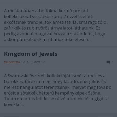
A mostanában a boltokba kerülő pre fall
kollekcióknál visszaköszön a 2 évvel ezelőtti
ékkőszínek trendje, sok ametisztlila, smaragdzöld,
zafírkék és rubinvörös árnyalatot láthatunk. Ez
pedig azonnal magával hozza azt az ötletet, hogy
akkor párosítsunk a ruhához tökéletesen…
Kingdom of Jewels
fashionista
•
2012. június 17.
2
A Swarovski őszi/téli kollekcióját ismét a rock és a
barokk határozza meg, hogy lázadó, energikus és
merész hangulatot teremtsenek, melyet még tovább
erősít a sötétkék hátterű kampányképek özöne.
Talán emiatt is lett kissé túlzó a kollekció: a gigászi
kövekkel…